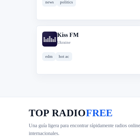
news
politics
Kiss FM
K
Ukraine
edm
hot ac
TOP RADIO
FREE
Una guía ligera para encontrar rápidamente radios online
internacionales.