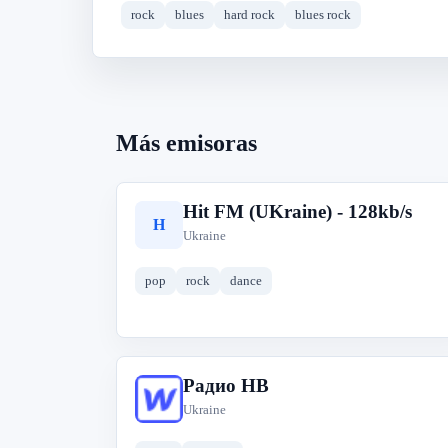
rock
blues
hard rock
blues rock
Más emisoras
Hit FM (UKraine) - 128kb/s
H
Ukraine
pop
rock
dance
Радио НВ
Р
Ukraine