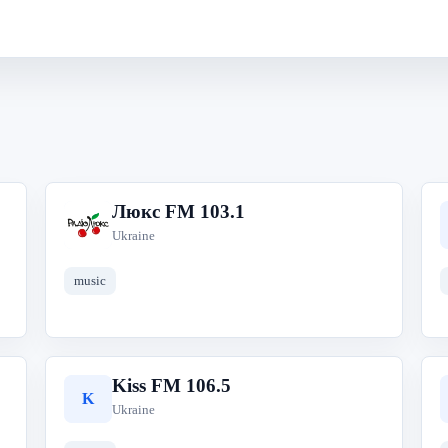
Люкс FМ 103.1
Л
Ukraine
music
Kiss FM 106.5
K
Ukraine