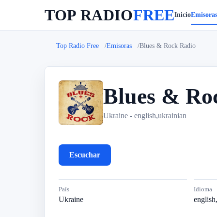
TOP RADIO
FREE
Inicio
Emisora
Top Radio Free
Emisoras
Blues & Rock Radio
Blues & Ro
B
Ukraine - english,ukrainian
Escuchar
País
Idioma
Ukraine
english