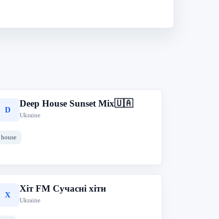
Deep House Sunset Mix🇺🇦
D
Ukraine
house
Хіт FM Сучасні хіти
Х
Ukraine