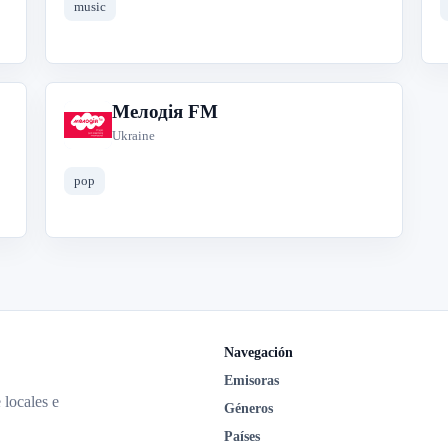
music
Мелодія FM
М
Ukraine
pop
Navegación
Emisoras
 locales e
Géneros
Países