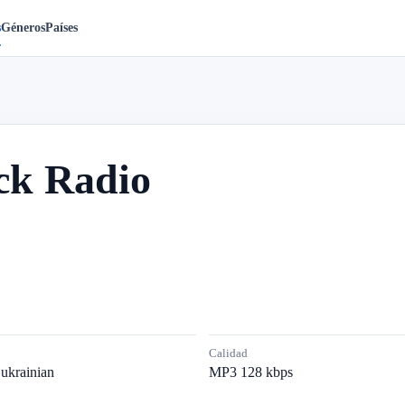
s
Géneros
Países
ck Radio
Calidad
,ukrainian
MP3 128 kbps