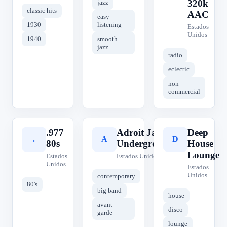
320k
jazz
classic hits
AAC
easy
1930
listening
Estados
Unidos
1940
smooth
jazz
radio
eclectic
non-
commercial
.977
Adroit Jazz
Deep
.
A
D
80s
Underground
House
Lounge
Estados
Estados Unidos
Unidos
Estados
Unidos
contemporary
80's
big band
house
avant-
disco
garde
lounge