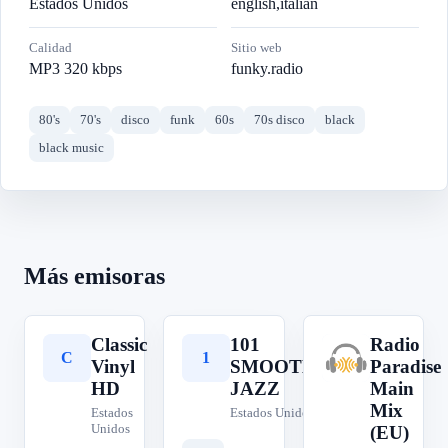
Estados Unidos
english,italian
Calidad
Sitio web
MP3 320 kbps
funky.radio
80's
70's
disco
funk
60s
70s disco
black
black music
Más emisoras
Classic
101
Radio
C
1
R
Vinyl
SMOOTH
Paradise
HD
JAZZ
Main
Mix
Estados
Estados Unidos
Unidos
(EU)