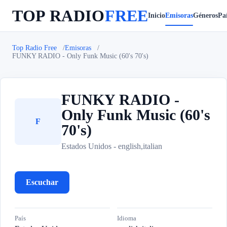
TOP RADIO
FREE
Inicio
Emisoras
Géneros
Paí
Top Radio Free
Emisoras
FUNKY RADIO - Only Funk Music (60's 70's)
FUNKY RADIO -
Only Funk Music (60's
F
70's)
Estados Unidos - english,italian
Escuchar
País
Idioma