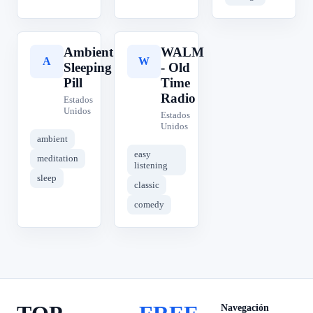
Ambient
WALM
A
W
Sleeping
- Old
Pill
Time
Radio
Estados
Unidos
Estados
Unidos
ambient
easy
meditation
listening
sleep
classic
comedy
Navegación