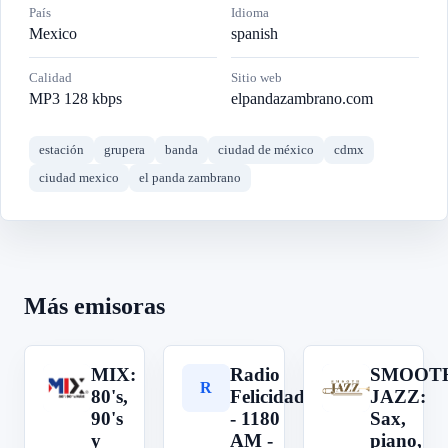
País
Idioma
Mexico
spanish
Calidad
Sitio web
MP3 128 kbps
elpandazambrano.com
estación
grupera
banda
ciudad de méxico
cdmx
ciudad mexico
el panda zambrano
Más emisoras
MIX:
Radio
SMOOT
M
R
S
80's,
Felicidad
JAZZ:
90's
- 1180
Sax,
y
AM -
piano,