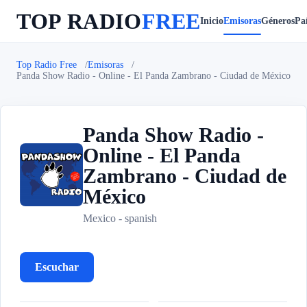
TOP RADIO
FREE
Inicio
Emisoras
Géneros
Paí
Top Radio Free
Emisoras
Panda Show Radio - Online - El Panda Zambrano - Ciudad de México
Panda Show Radio -
Online - El Panda
Zambrano - Ciudad de
P
México
Mexico - spanish
Escuchar