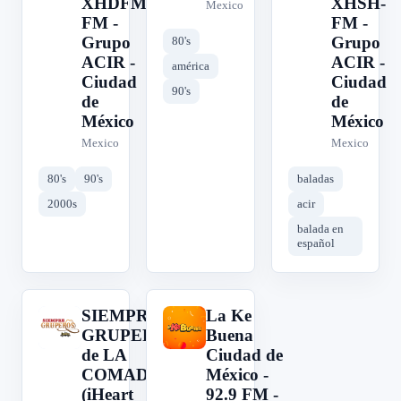
XHDFM-
XHSH-
Mexico
FM -
FM -
Grupo
Grupo
80's
ACIR -
ACIR -
américa
Ciudad
Ciudad
90's
de
de
México
México
Mexico
Mexico
80's
90's
baladas
2000s
acir
balada en
español
SIEMPRE
La Ke
S
L
GRUPEROS
Buena
de LA
Ciudad de
COMADRE
México -
(iHeart
92.9 FM -