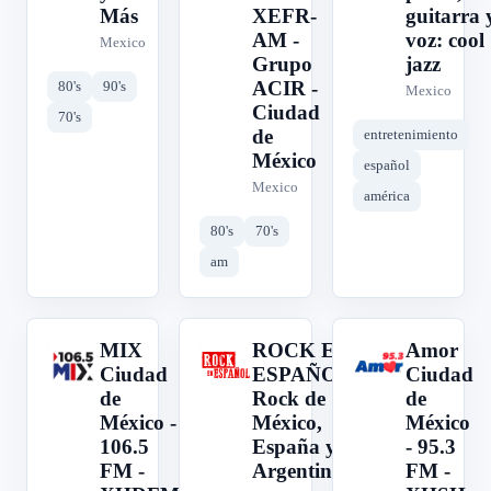
Más
XEFR-
guitarra 
AM -
voz: cool
Mexico
Grupo
jazz
ACIR -
80's
90's
Mexico
Ciudad
70's
de
entretenimiento
México
español
Mexico
américa
80's
70's
am
MIX
ROCK EN
Amor
M
R
A
Ciudad
ESPAÑOL:
Ciudad
de
Rock de
de
México -
México,
México
106.5
España y
- 95.3
FM -
Argentina
FM -