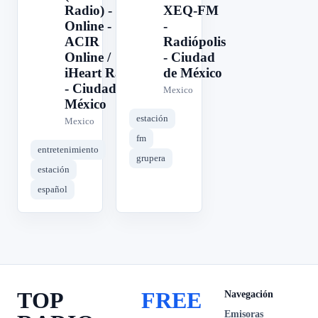
Radio) -
XEQ-FM
Online -
-
ACIR
Radiópolis
Online /
- Ciudad
iHeart Radio
de México
- Ciudad de
Mexico
México
estación
Mexico
fm
entretenimiento
grupera
estación
español
TOP
FREE
Navegación
Emisoras