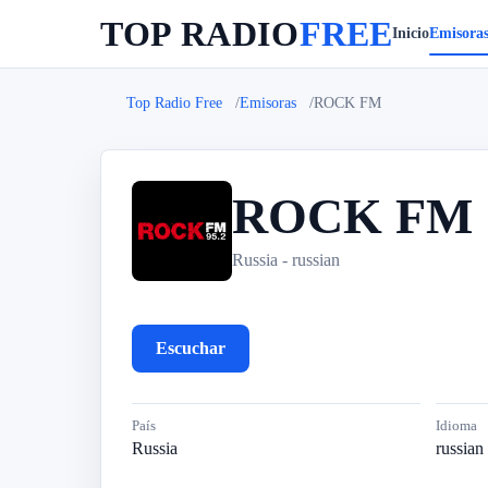
TOP RADIO
FREE
Inicio
Emisora
Top Radio Free
Emisoras
ROCK FM
ROCK FM
R
Russia - russian
Escuchar
País
Idioma
Russia
russian