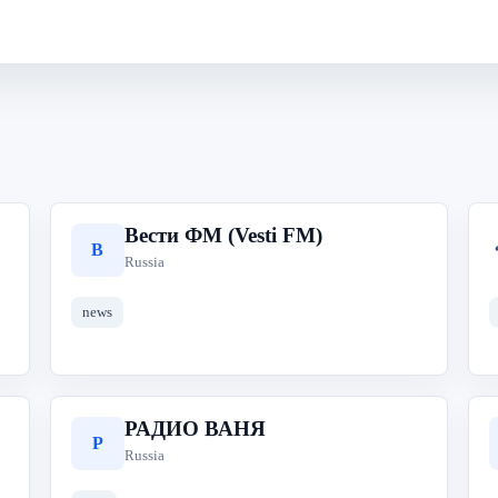
Вести ФМ (Vesti FM)
В
Russia
news
РАДИО ВАНЯ
Р
Russia