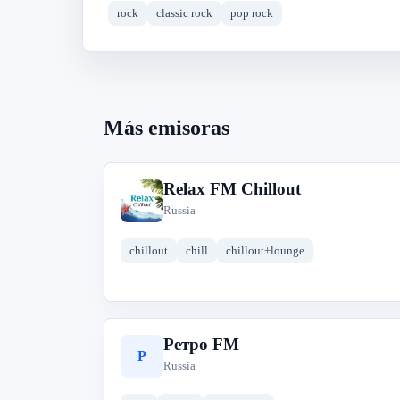
rock
classic rock
pop rock
Más emisoras
Relax FM Chillout
R
Russia
chillout
chill
chillout+lounge
Ретро FM
Р
Russia