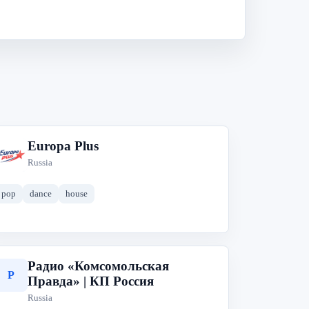
Europa Plus
E
Russia
pop
dance
house
Радио «Комсомольская
Р
Правда» | КП Россия
Russia