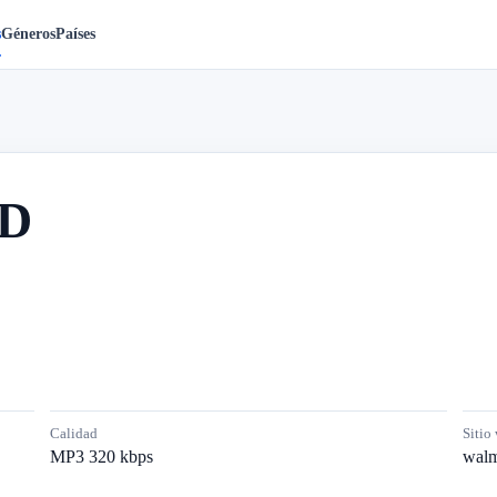
s
Géneros
Países
D
Calidad
Sitio
MP3 320 kbps
walm