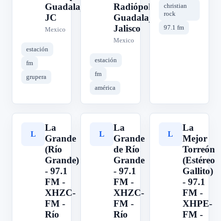
Guadalajara,
Radiópolis -
christian
rock
JC
Guadalajara,
Jalisco
97.1 fm
Mexico
Mexico
estación
estación
fm
fm
grupera
américa
La
La
La
L
L
L
Grande
Grande
Mejor
(Río
de Río
Torreón
Grande)
Grande
(Estéreo
- 97.1
- 97.1
Gallito)
FM -
FM -
- 97.1
XHZC-
XHZC-
FM -
FM -
FM -
XHPE-
Río
Río
FM -