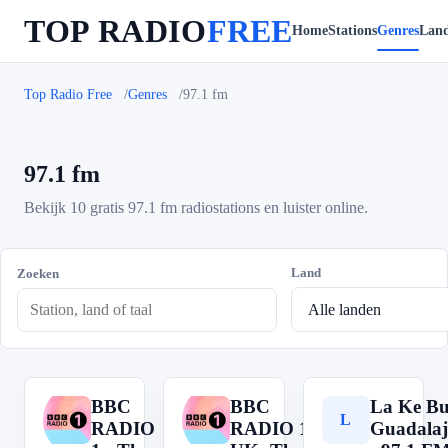
TOP RADIO
FREE
Home
Stations
Genres
Lan
Top Radio Free
Genres
97.1 fm
97.1 fm
Bekijk 10 gratis 97.1 fm radiostations en luister online.
Land
Zoeken
BBC
BBC
La Ke B
B
B
L
RADIO
RADIO 1
Guadalaj