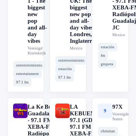
1 - The
UK: The
- 97.1 FM
biggest
biggest
XEBA-F
new
new pop
Radiópoli
pop
and all-
Guadalaj
and all-
day vibes.
JC
day
Londres,
Mexico
vibes
Inglaterra
estación
Verenigd
Mexico
Koninkrijk
fm
entretenimiento
grupera
entretenimiento
estación
entertainment
97.1 fm
97.1 fm
La Ke Buena
LA
97X
L
L
9
Guadalajara
KEBUENA
Verenigde
Staten
- 97.1 FM -
97.1 (GDL) -
XEBA-FM -
97.1 FM -
christian
Radiópolis -
XEBA-FM -