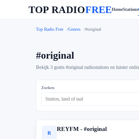
TOP RADIO
FREE
Home
Stations
Top Radio Free
Genres
#original
#original
Bekijk 3 gratis #original radiostations en luister onlin
Zoeken
REYFM - #original
R