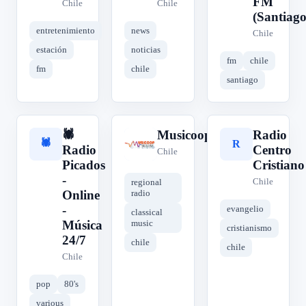
FM
Chile
Chile
(Santiago
entretenimiento
news
Chile
estación
noticias
fm
chile
fm
chile
santiago
🕷️
Musicoop
Radio
🕷
M
R
Radio
Centro
Chile
Picados
Cristiano
-
Chile
regional
Online
radio
-
evangelio
classical
Música
music
cristianismo
24/7
chile
chile
Chile
pop
80's
various