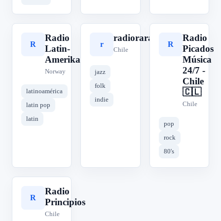
Radio
radiorara
Radio
R
r
R
Latin-
Picados
Chile
Amerika
Música
24/7 -
Norway
jazz
Chile
folk
🇨🇱
latinoamérica
indie
Chile
latin pop
latin
pop
rock
80's
Radio
R
Principios
Chile