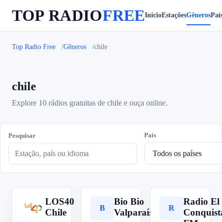
TOP RADIO
FREE
Início
Estações
Gêneros
Paí
Top Radio Free
Gêneros
chile
chile
Explore 10 rádios gratuitas de chile e ouça online.
País
Pesquisar
LOS40
Bio Bio
Radio El
L
B
R
Chile
Valparaíso
Conquist