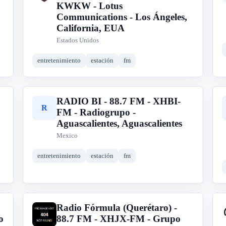
KWKW - Lotus
Communications - Los Ángeles,
California, EUA
Estados Unidos
entretenimiento
estación
fm
RADIO BI - 88.7 FM - XHBI-
R
FM - Radiogrupo -
Aguascalientes, Aguascalientes
Mexico
entretenimiento
estación
fm
Radio Fórmula (Querétaro) -
R
o
88.7 FM - XHJX-FM - Grupo