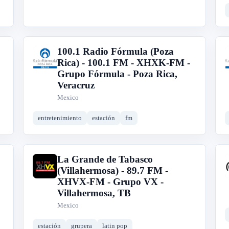
100.1 Radio Fórmula (Poza
1
Rica) - 100.1 FM - XHXK-FM -
Grupo Fórmula - Poza Rica,
Veracruz
Mexico
entretenimiento
estación
fm
La Grande de Tabasco
L
(Villahermosa) - 89.7 FM -
XHVX-FM - Grupo VX -
Villahermosa, TB
Mexico
estación
grupera
latin pop