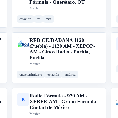
Fórmula - Querétaro, QT
Mexico
estación
fm
mex
7
RED CIUDADANA 1120
R
(Puebla) - 1120 AM - XEPOP-
AM - Cinco Radio - Puebla,
Puebla
Mexico
entretenimiento
estación
américa
Radio Fórmula - 970 AM -
R
o
XERFR-AM - Grupo Fórmula -
Ciudad de México
Mexico