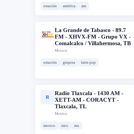
estación
américa
am
La Grande de Tabasco - 89.7
L
FM - XHVX-FM - Grupo VX -
Comalcalco / Villahermosa, TB
Mexico
estación
grupera
latin pop
Radio Tlaxcala - 1430 AM -
R
XETT-AM - CORACYT -
Tlaxcala, TL
Mexico
mexico
mex
mx