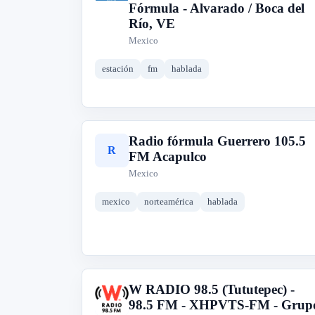
Fórmula - Alvarado / Boca del
Río, VE
Mexico
estación
fm
hablada
Radio fórmula Guerrero 105.5
R
FM Acapulco
Mexico
mexico
norteamérica
hablada
W RADIO 98.5 (Tututepec) -
W
98.5 FM - XHPVTS-FM - Grup