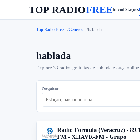
TOP RADIO
FREE
Início
Estações
Top Radio Free
Gêneros
hablada
hablada
Explore 33 rádios gratuitas de hablada e ouça online
Pesquisar
Radio Fórmula (Veracruz) - 89.
R
FM - XHAVR-FM - Grupo