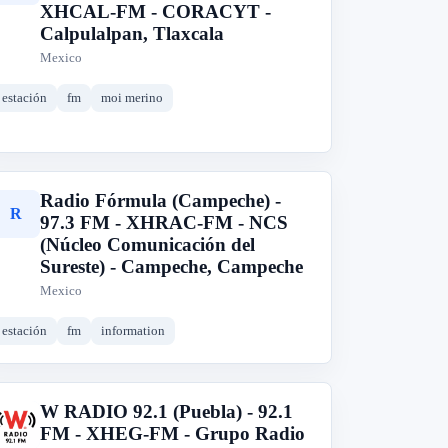
XHCAL-FM - CORACYT -
Calpulalpan, Tlaxcala
Mexico
estación
fm
moi merino
Radio Fórmula (Campeche) -
R
97.3 FM - XHRAC-FM - NCS
(Núcleo Comunicación del
Sureste) - Campeche, Campeche
Mexico
estación
fm
information
W RADIO 92.1 (Puebla) - 92.1
W
FM - XHEG-FM - Grupo Radio