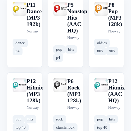
P11
P5
P8
P
P
P
Dance
Nonstop
Pop
(MP3
Hits
(MP3
192k)
(AAC
128k)
HQ)
Norway
Norway
Norway
dance
oldies
pop
hits
p4
80's
90's
p4
P12
P6
P12
P
P
P
Hitmix
Rock
Hitmix
(MP3
(MP3
(AAC
128k)
128k)
HQ)
Norway
Norway
Norway
pop
hits
rock
pop
hits
top 40
classic rock
top 40