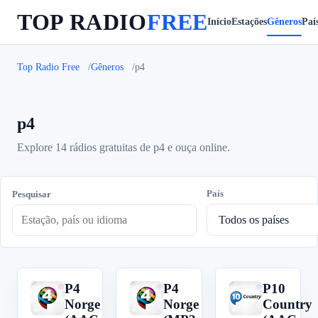
TOP RADIO
FREE
Início
Estações
Gêneros
Paí
Top Radio Free
Gêneros
p4
p4
Explore 14 rádios gratuitas de p4 e ouça online.
País
Pesquisar
P4
P4
P10
P
P
P
Norge
Norge
Country