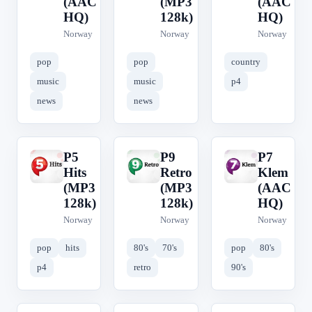
(AAC
(MP3
(AAC
HQ)
128k)
HQ)
Norway
Norway
Norway
pop
pop
country
music
music
p4
news
news
P5
P9
P7
P
P
P
Hits
Retro
Klem
(MP3
(MP3
(AAC
128k)
128k)
HQ)
Norway
Norway
Norway
pop
hits
80's
70's
pop
80's
p4
retro
90's