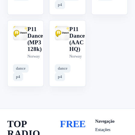
p4
P11
P11
P
P
Dance
Dance
(MP3
(AAC
128k)
HQ)
Norway
Norway
dance
dance
p4
p4
TOP
FREE
Navegação
Estações
RADIO