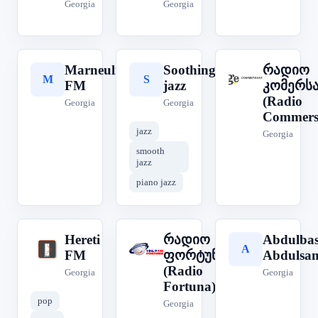
Georgia
Georgia
Marneuli
Soothing
რადიო
M
S
რ
FM
jazz
კომერს
(Radio
Georgia
Georgia
Commers
jazz
Georgia
smooth
jazz
piano jazz
Hereti
რადიო
Abdulbas
H
A
რ
FM
ფორტუნა
Abdulsa
(Radio
Georgia
Georgia
Fortuna)
pop
Georgia