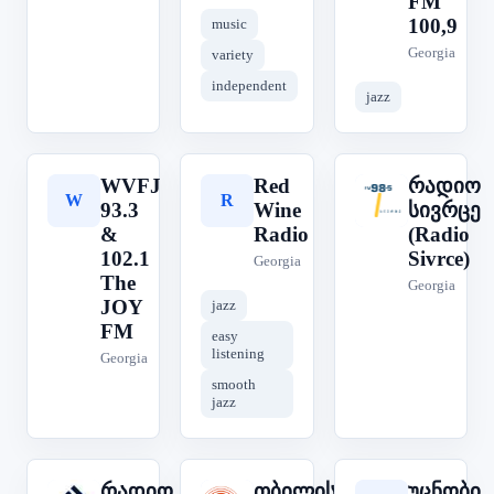
FM
100,9
music
Georgia
variety
independent
jazz
WVFJ
Red
რადიო
W
R
რ
93.3
Wine
სივრცე
&
Radio
(Radio
102.1
Sivrce)
Georgia
The
Georgia
JOY
jazz
FM
easy
listening
Georgia
smooth
jazz
რადიო
თბილისი
უცნობი