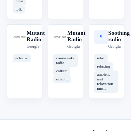
news
folk
Mutant
Mutant
Soothing
M
M
S
Radio
Radio
radio
Georgia
Georgia
Georgia
eclectic
community
relax
radio
relaxing
culture
ambient
eclectic
and
relaxation
music