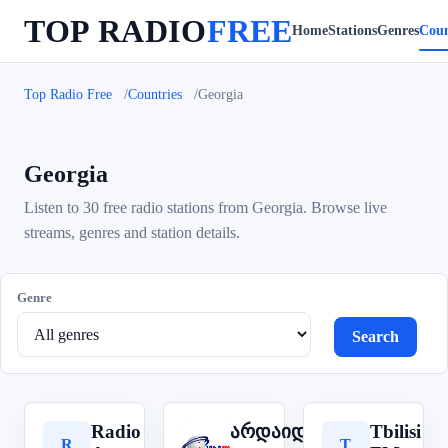
TOP RADIO
FREE
Home
Stations
Genres
Coun
Top Radio Free
Countries
Georgia
Georgia
Listen to 30 free radio stations from Georgia. Browse live
streams, genres and station details.
Genre
Search
Radio
არდაიდარდო
Tbilisi
R
T
ა