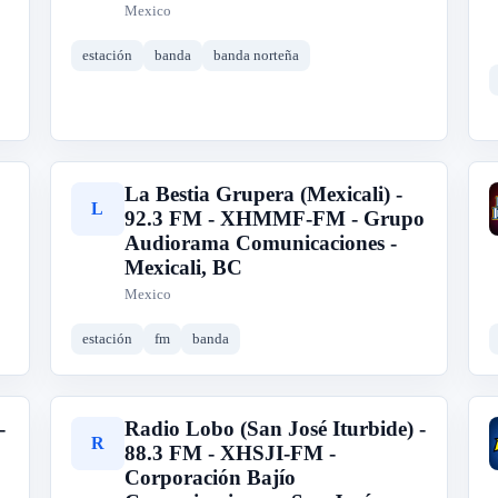
Mexico
estación
banda
banda norteña
La Bestia Grupera (Mexicali) -
L
92.3 FM - XHMMF-FM - Grupo
Audiorama Comunicaciones -
Mexicali, BC
Mexico
estación
fm
banda
-
Radio Lobo (San José Iturbide) -
R
88.3 FM - XHSJI-FM -
Corporación Bajío