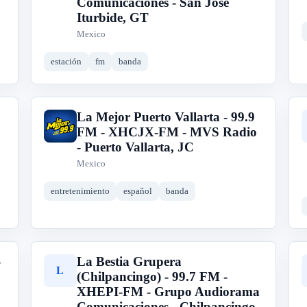
Comunicaciones - San José
Iturbide, GT
Mexico
estación
fm
banda
La Mejor Puerto Vallarta - 99.9
L
FM - XHCJX-FM - MVS Radio
- Puerto Vallarta, JC
Mexico
entretenimiento
español
banda
-
La Bestia Grupera
L
(Chilpancingo) - 99.7 FM -
XHEPI-FM - Grupo Audiorama
Comunicaciones - Chilpancingo,