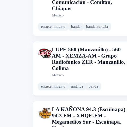
Comunicación - Comitán,
Chiapas
Mexico
entretenimiento
banda
banda norteña
LUPE 560 (Manzanillo) - 560
L
AM - XEMZA-AM - Grupo
Radiofónico ZER - Manzanillo,
Colima
Mexico
entretenimiento
américa
banda
LA KAÑONA 94.3 (Escuinapa) 
L
94.3 FM - XHQE-FM -
Megamedios Sur - Escuinapa,