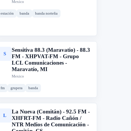
Mexico
estación
banda
banda norteña
Sensitiva 88.3 (Maravatio) - 88.3
S
FM - XHPVAT-FM - Grupo
LCL Comunicaciones -
Maravatío, MI
Mexico
fm
grupera
banda
La Nueva (Comitán) - 92.5 FM -
L
XHFRT-FM - Radio Cañón /
NTR Medios de Comunicación -
Comitán, CS