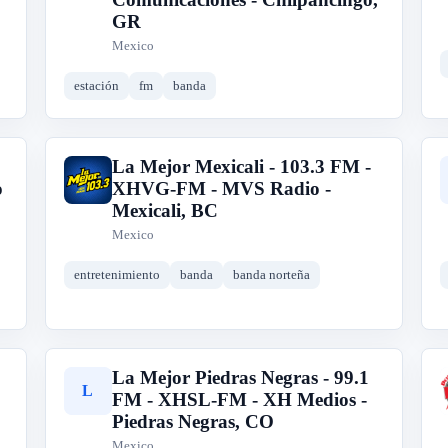
GR
Mexico
estación
fm
banda
La Mejor Mexicali - 103.3 FM -
L
o
XHVG-FM - MVS Radio -
Mexicali, BC
Mexico
entretenimiento
banda
banda norteña
La Mejor Piedras Negras - 99.1
L
FM - XHSL-FM - XH Medios -
Piedras Negras, CO
Mexico