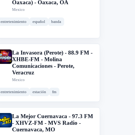
Oaxaca) - Oaxaca, OA
Mexico
entretenimiento
español
banda
La Invasora (Perote) - 88.9 FM -
L
XHBE-FM - Molina
Comunicaciones - Perote,
Veracruz
Mexico
entretenimiento
estación
fm
La Mejor Cuernavaca - 97.3 FM
L
- XHVZ-FM - MVS Radio -
Cuernavaca, MO