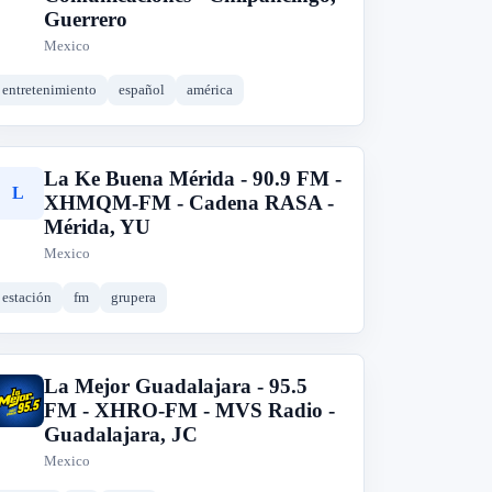
Guerrero
Mexico
entretenimiento
español
américa
La Ke Buena Mérida - 90.9 FM -
L
XHMQM-FM - Cadena RASA -
Mérida, YU
Mexico
estación
fm
grupera
La Mejor Guadalajara - 95.5
L
FM - XHRO-FM - MVS Radio -
Guadalajara, JC
Mexico