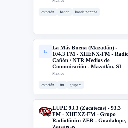
Mexico
estación
banda
banda norteña
La Más Buena (Mazatlán) -
L
104.3 FM - XHENX-FM - Radi
Cañón / NTR Medios de
Comunicación - Mazatlán, SI
Mexico
estación
fm
grupera
LUPE 93.3 (Zacatecas) - 93.3
L
FM - XHEXZ-FM - Grupo
Radiofónico ZER - Guadalupe,
Zacatecas