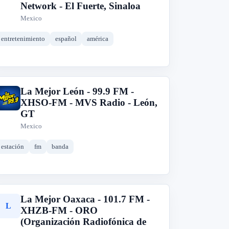
Network - El Fuerte, Sinaloa
Mexico
entretenimiento
español
américa
La Mejor León - 99.9 FM -
L
XHSO-FM - MVS Radio - León,
GT
Mexico
estación
fm
banda
La Mejor Oaxaca - 101.7 FM -
L
XHZB-FM - ORO
(Organización Radiofónica de