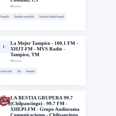
Mexico
banda
banda norteña
banda tradicional
La Mejor Tampico - 100.1 FM -
L
XHJT-FM - MVS Radio -
Tampico, TM
Mexico
estación
fm
banda
LA BESTIA GRUPERA 99.7
L
(Chilpancingo) - 99.7 FM -
XHEPI-FM - Grupo Audiorama
Comunicaciones - Chilpancingo,