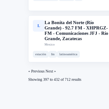
La Bonita del Norte (Río
L
Grande) - 92.7 FM - XHPRGZ-
FM - Comunicaciones JFJ - Río
Grande, Zacatecas
Mexico
estación
fm
latinoamérica
« Previous
Next »
Showing
397
to
432
of
712
results