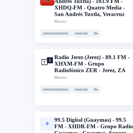
Andrés Tuxtla) - 103.9 FM -
XHDQ-FM - Quatro Media -
San Andrés Tuxtla, Veracruz
Mexico
entretenimiento
estación
fm
Radio Jerez (Jerez) - 89.1 FM -
R
XHXM-FM - Grupo
Radiofónico ZER - Jerez, ZA
Mexico
entretenimiento
estación
fm
99.5 Digital (Guaymas) - 99.5
9
FM - XHDR-FM - Grupo Radio
Guaymas - Guaymas, Sonora