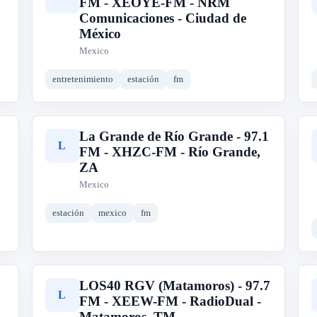
FM - XEOYE-FM - NRM
Comunicaciones - Ciudad de
México
Mexico
entretenimiento
estación
fm
La Grande de Río Grande - 97.1
L
FM - XHZC-FM - Río Grande,
ZA
Mexico
estación
mexico
fm
LOS40 RGV (Matamoros) - 97.7
L
FM - XEEW-FM - RadioDual -
Matamoros, TM