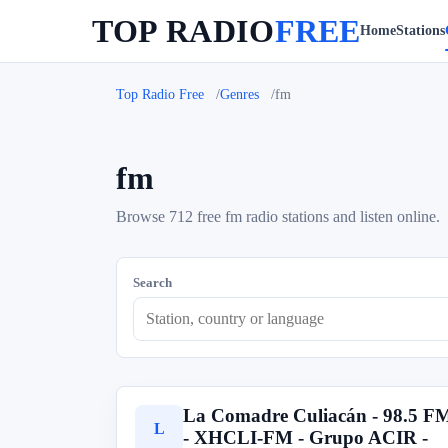
TOP RADIO
FREE
Home
Stations
Top Radio Free
Genres
fm
fm
Browse 712 free fm radio stations and listen online.
Search
La Comadre Culiacán - 98.5 F
L
- XHCLI-FM - Grupo ACIR -