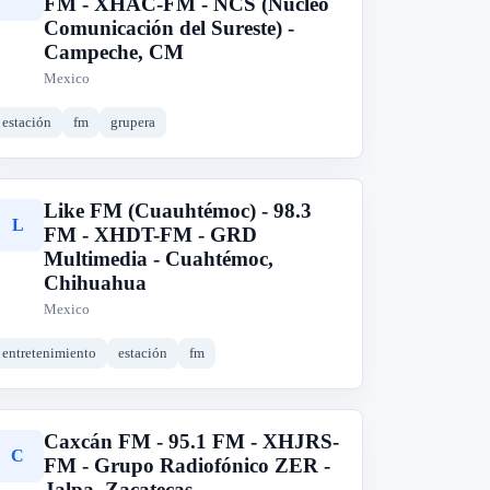
FM - XHAC-FM - NCS (Núcleo
Comunicación del Sureste) -
Campeche, CM
Mexico
estación
fm
grupera
Like FM (Cuauhtémoc) - 98.3
L
FM - XHDT-FM - GRD
Multimedia - Cuahtémoc,
Chihuahua
Mexico
entretenimiento
estación
fm
Caxcán FM - 95.1 FM - XHJRS-
C
FM - Grupo Radiofónico ZER -
Jalpa, Zacatecas