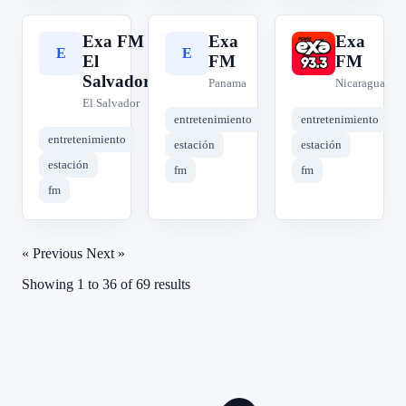
Exa FM
Exa
Exa
E
E
E
El
FM
FM
Salvador
Panama
Nicaragua
El Salvador
entretenimiento
entretenimiento
entretenimiento
estación
estación
estación
fm
fm
fm
« Previous
Next »
Showing
1
to
36
of
69
results