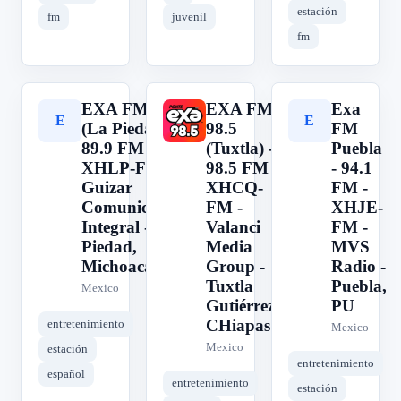
estación
fm
juvenil
fm
EXA FM 89.9
EXA FM
Exa
E
E
E
(La Piedad) -
98.5
FM
89.9 FM -
(Tuxtla) -
Puebla
XHLP-FM -
98.5 FM -
- 94.1
Guizar
XHCQ-
FM -
Comunicación
FM -
XHJE-
Integral - La
Valanci
FM -
Piedad,
Media
MVS
Michoacán
Group -
Radio -
Tuxtla
Puebla,
Mexico
Gutiérrez,
PU
CHiapas
entretenimiento
Mexico
Mexico
estación
entretenimiento
español
entretenimiento
estación