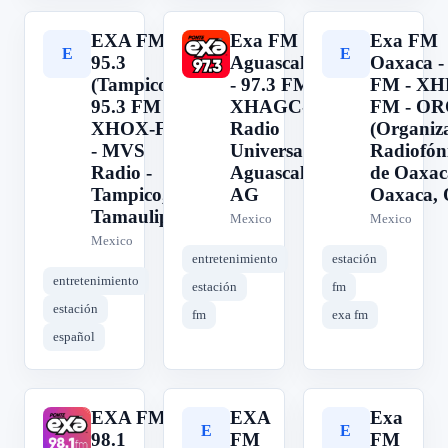
EXA FM
Exa FM
Exa FM
E
E
E
95.3
Aguascalientes
Oaxaca -
(Tampico) -
- 97.3 FM -
FM - XH
95.3 FM -
XHAGC-FM -
FM - O
XHOX-FM
Radio
(Organiz
- MVS
Universal -
Radiofón
Radio -
Aguascalientes,
de Oaxaca
Tampico,
AG
Oaxaca,
Tamaulipas
Mexico
Mexico
Mexico
entretenimiento
estación
entretenimiento
estación
fm
estación
fm
exa fm
español
EXA FM
EXA
Exa
E
E
E
98.1
FM
FM