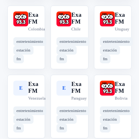
Exa
Exa
Exa
E
E
E
FM
FM
FM
Colombia
Chile
Uruguay
entretenimiento
entretenimiento
entretenimiento
estación
estación
estación
fm
fm
fm
Exa
Exa
Exa
E
E
E
FM
FM
FM
Venezuela
Paraguay
Bolivia
entretenimiento
entretenimiento
entretenimiento
estación
estación
estación
fm
fm
fm