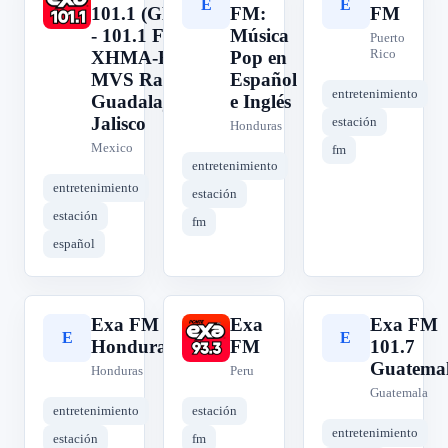
E
E
E
101.1 (GDL)
FM:
FM
- 101.1 FM -
Música
Puerto
Rico
XHMA-FM -
Pop en
MVS Radio -
Español
entretenimiento
Guadalajara,
e Inglés
Jalisco
estación
Honduras
Mexico
fm
entretenimiento
entretenimiento
estación
estación
fm
español
Exa FM
Exa
Exa FM
E
E
E
Honduras
FM
101.7
Guatema
Honduras
Peru
Guatemala
entretenimiento
estación
entretenimiento
estación
fm