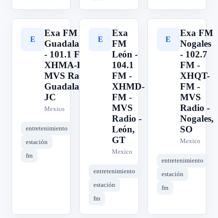
Exa FM
Exa
Exa FM
E
E
E
Guadalajara
FM
Nogales
- 101.1 FM -
León -
- 102.7
XHMA-FM -
104.1
FM -
MVS Radio -
FM -
XHQT-
Guadalajara,
XHMD-
FM -
JC
FM -
MVS
MVS
Radio -
Mexico
Radio -
Nogales,
León,
SO
entretenimiento
GT
Mexico
estación
Mexico
fm
entretenimiento
entretenimiento
estación
estación
fm
fm