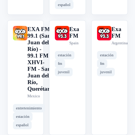
español
EXA FM
Exa
Exa
E
E
E
99.1 (San
FM
FM
Juan del
Spain
Argentina
Río) -
99.1 FM -
estación
estación
XHVI-
fm
fm
FM - San
juvenil
juvenil
Juan del
Río,
Querétaro
Mexico
entretenimiento
estación
español