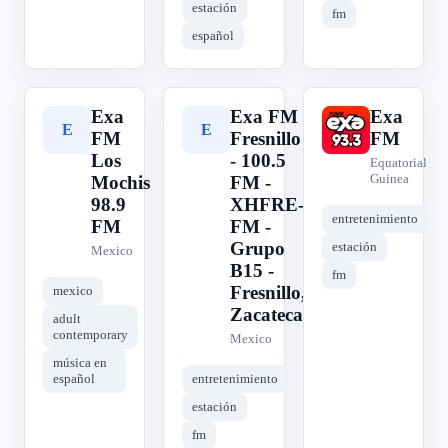
estación
fm
español
Exa
Exa FM
Exa
E
E
E
FM
Fresnillo
FM
Los
- 100.5
Equatorial
Guinea
Mochis
FM -
98.9
XHFRE-
entretenimiento
FM
FM -
Grupo
estación
Mexico
B15 -
fm
Fresnillo,
mexico
Zacatecas
adult
contemporary
Mexico
música en
español
entretenimiento
estación
fm