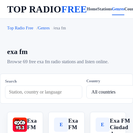
TOP RADIO
FREE
Home
Stations
Genres
Coun
Top Radio Free
Genres
exa fm
exa fm
Browse 69 free exa fm radio stations and listen online.
Country
Search
Exa
Exa
Exa FM
E
E
E
FM
FM
Ciudad