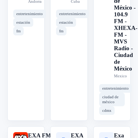
de
Andorra
Cuba
México -
104.9
entretenimiento
entretenimiento
FM -
estación
estación
XHEXA-
fm
fm
FM -
MVS
Radio -
Ciudad
de
México
Mexico
entretenimiento
ciudad de
méxico
cdmx
EXA FM
EXA
Exa