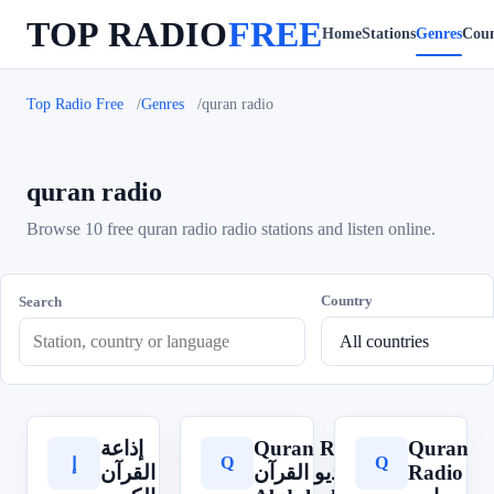
TOP RADIO
FREE
Home
Stations
Genres
Coun
Top Radio Free
Genres
quran radio
quran radio
Browse 10 free quran radio radio stations and listen online.
Country
Search
إذاعة
Quran Radio
Quran
Q
Q
إ
القرآن
راديو القرآن -
Radio