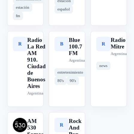
estación
estación
español
fm
Radio
Blue
Radio
R
B
R
La Red
100.7
Mitre
AM
FM
Argentina
910.
Argentina
Ciudad
news
de
entretenimiento
Buenos
80's
90's
Aires
Argentina
AM
Rock
A
R
530
And