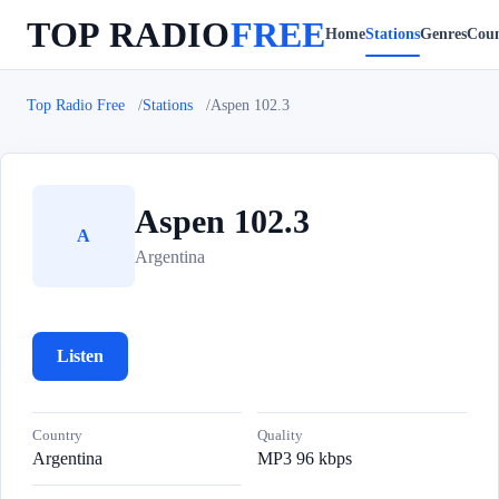
TOP RADIO
FREE
Home
Stations
Genres
Coun
Top Radio Free
Stations
Aspen 102.3
Aspen 102.3
A
Argentina
Listen
Country
Quality
Argentina
MP3 96 kbps