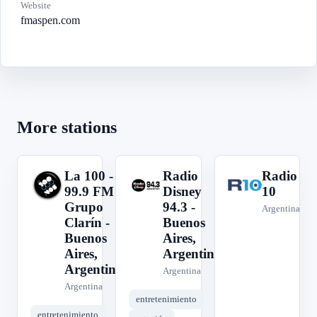
Website
fmaspen.com
More stations
La 100 -
Radio
Radio
L
R
R
99.9 FM -
Disney
10
Grupo
94.3 -
Argentina
Clarín -
Buenos
Buenos
Aires,
Aires,
Argentina
Argentina
Argentina
Argentina
entretenimiento
entretenimiento