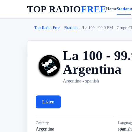
TOP RADIO
FREE
Home
Stations
Top Radio Free
Stations
La 100 - 99.9 FM - Grupo Cl
La 100 - 99
Argentina
L
Argentina - spanish
Listen
Country
Languag
Argentina
spanish