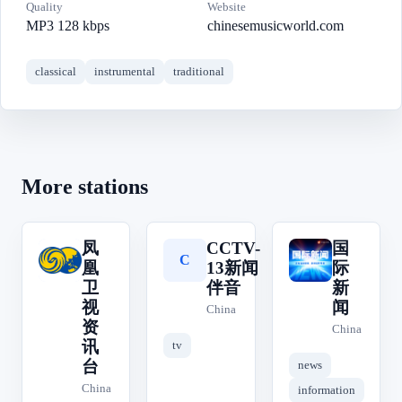
Quality
Website
MP3 128 kbps
chinesemusicworld.com
classical
instrumental
traditional
More stations
凤
CCTV-
国
凤
国
C
凰
13新闻
际
卫
伴音
新
视
闻
China
资
China
讯
tv
台
news
China
information