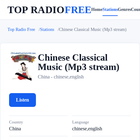
TOP RADIO
FREE
Home
Stations
Genres
Coun
Top Radio Free
Stations
Chinese Classical Music (Mp3 stream)
Chinese Classical
Music (Mp3 stream)
C
China - chinese,english
Listen
Country
Language
China
chinese,english