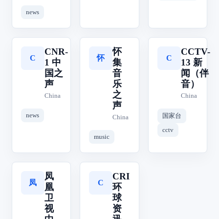
news
CNR-
怀
CCTV-
怀
C
C
1 中
集
13 新
国之
音
闻（伴
声
乐
音）
之
China
China
声
news
国家台
China
cctv
music
凤
CRI
凤
C
凰
环
卫
球
视
资