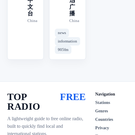
中
迅
文
广
台
播
China
China
news
information
905fm
TOP
FREE
Navigation
Stations
RADIO
Genres
A lightweight guide to free online radio,
Countries
built to quickly find local and
Privacy
international stations.