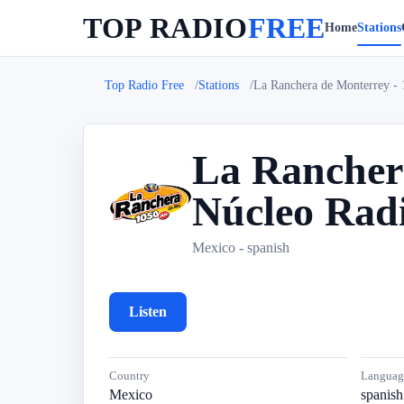
TOP RADIO
FREE
Home
Stations
Top Radio Free
Stations
La Ranchera de Monterrey -
La Rancher
Núcleo Rad
L
Mexico - spanish
Listen
Country
Languag
Mexico
spanish