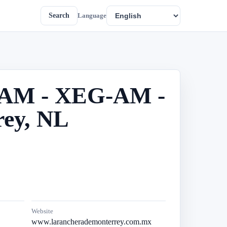
Search
Language
0 AM - XEG-AM -
rey, NL
Website
www.larancherademonterrey.com.mx