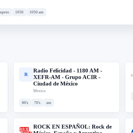
rupero
1050
1050 am
Radio Felicidad - 1180 AM -
R
XEFR-AM - Grupo ACIR -
Ciudad de México
Mexico
80's
70's
am
ROCK EN ESPAÑOL: Rock de
R