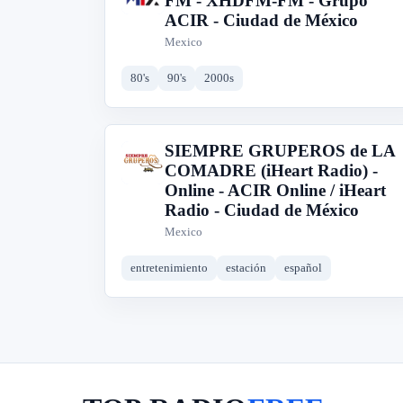
FM - XHDFM-FM - Grupo
ACIR - Ciudad de México
Mexico
80's
90's
2000s
SIEMPRE GRUPEROS de LA
S
COMADRE (iHeart Radio) -
Online - ACIR Online / iHeart
Radio - Ciudad de México
Mexico
entretenimiento
estación
español