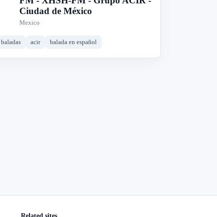
FM - XHSH-FM - Grupo ACIR -
Ciudad de México
Mexico
baladas
acir
balada en español
Related sites