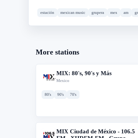
estación
mexican music
grupera
mex
am
g
More stations
MIX: 80's, 90's y Más
M
Mexico
80's
90's
70's
MIX Ciudad de México - 106.5
M