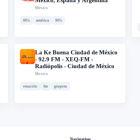
México, España y Argentina
Mexico
80's
américa
90's
La Ke Buena Ciudad de México
L
- 92.9 FM - XEQ-FM -
Radiópolis - Ciudad de México
Mexico
estación
fm
grupera
Navigation