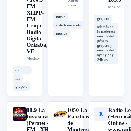
United
States
FM -
Mexico
XHPP-
music
FM -
grupero
Grupo
entretenimiento
además de
Radio
lo mejor en
musica
música del
Digital -
género
Orizaba,
grupero y
música del
VE
ayer y hoy
Mexico
24hras
estación
fm
grupera
88.9 La
1050 La
Radio L
8
1
R
Invasora
Ranchera
(Hermosil
(Perote) - 88.9
de
Online -
FM - XHBE-
Monterrey
www.rad