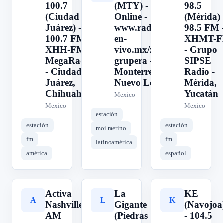
100.7
(MTY) -
98.5
(Ciudad
Online -
(Mérida) 
Juárez) -
www.radio-
98.5 FM 
100.7 FM -
en-
XHMT-
XHH-FM -
vivo.mx/zona-
- Grupo
MegaRadio
grupera -
SIPSE
- Ciudad
Monterrey,
Radio -
Juárez,
Nuevo León
Mérida,
Chihuahua
Yucatán
Mexico
Mexico
Mexico
estación
estación
estación
moi merino
fm
fm
latinoamérica
américa
español
Activa
La
KE
A
L
K
Nashville
Gigante
(Navojoa
AM
(Piedras
- 104.5