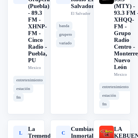
(Puebla)
Salvador
(MTY) -
- 89.3
93.3 FM 
El Salvador
FM -
XHQQ-
XHNP-
FM -
banda
FM -
Grupo
grupero
Cinco
Radio
variado
Radio -
Centro -
Puebla,
Monterre
PU
Nuevo
León
Mexico
Mexico
entretenimiento
entretenimiento
estación
estación
fm
fm
La
Cumbias
LA
L
C
L
Tremenda
Inmortales
KEBUE