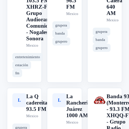
103.5 FM -
96.5
Calera
XHRZ-FM -
FM
640
Grupo
AM
Mexico
Audiorama
Mexico
Comunicaciones
grupera
- Nogales,
grupera
banda
Sonora
banda
grupero
Mexico
grupero
entretenimiento
estación
fm
La Q
La
Banda 93
L
L
B
cadereita
Rancherita
(Monterr
93.5 FM
Juárez
- 93.3 FM
1000 AM
XHQQ-
Mexico
- Grupo
Mexico
Radio
grupera