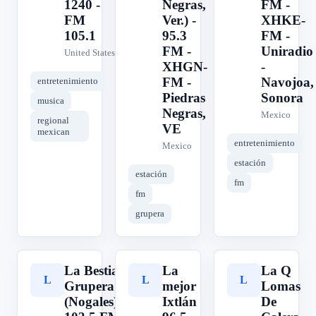
1240 -
Negras,
FM -
FM
Ver.) -
XHKE-
105.1
95.3
FM -
FM -
Uniradio
United States
XHGN-
-
FM -
Navojoa,
entretenimiento
Piedras
Sonora
musica
Negras,
Mexico
regional
VE
mexican
entretenimiento
Mexico
estación
estación
fm
fm
grupera
La Bestia
La
La Q
L
L
L
Grupera
mejor
Lomas
(Nogales) -
Ixtlán
De