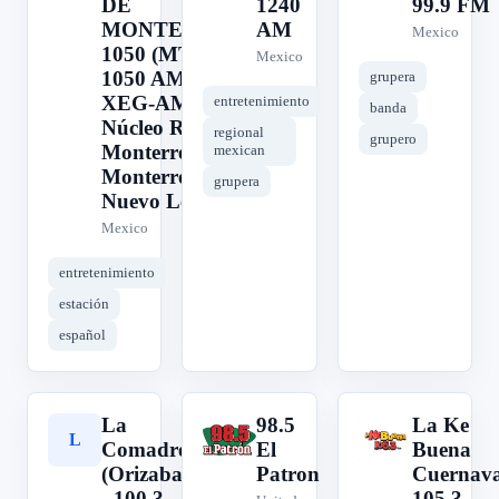
DE
1240
99.9 FM
MONTERREY
AM
Mexico
1050 (MTY) -
Mexico
1050 AM -
grupera
XEG-AM -
entretenimiento
banda
Núcleo Radio
regional
grupero
Monterrey -
mexican
Monterrey,
grupera
Nuevo León
Mexico
entretenimiento
estación
español
La
98.5
La Ke
L
9
L
Comadre
El
Buena
(Orizaba)
Patron
Cuernav
- 100.3
105.3