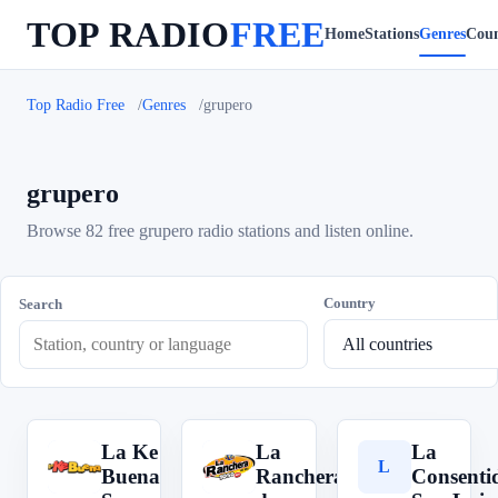
TOP RADIO
FREE
Home
Stations
Genres
Coun
Top Radio Free
Genres
grupero
grupero
Browse 82 free grupero radio stations and listen online.
Country
Search
La Ke
La
La
L
L
L
Buena
Ranchera
Consenti