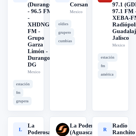
(Durango)
Corsan
97.1 (GD
- 96.5 FM
97.1 FM 
Mexico
-
XEBA-F
XHDNG-
Radiópoli
oldies
FM -
Guadalaj
grupero
Grupo
Jalisco
cumbias
Garza
Mexico
Limón -
Durango,
estación
DG
fm
Mexico
américa
estación
fm
grupera
La
La Poderosa
Radio
L
L
R
Poderosa
(Aguascalientes)
Ranchito