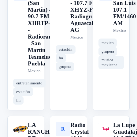
(San
- 107.7 FM -
San Luis
Martín) -
XHYZ-FM -
107.1
90.7 FM -
Radiogrupo -
FM/1460
XHRTP-FM
Aguascalientes,
AM
-
AG
Mexico
Radiorama
Mexico
- San
mexico
Martín
estación
grupera
Texmelucan,
fm
musica
Puebla
mexicana
grupera
Mexico
entretenimiento
estación
fm
LA
Radio
La Lupe
L
R
L
RANCHERA
Crystal
Guadalaj