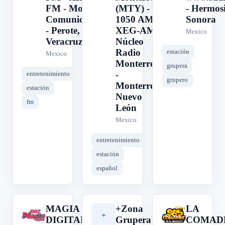
FM - Molina
(MTY) -
- Hermosi
Comunicaciones
1050 AM -
Sonora
- Perote,
XEG-AM -
Mexico
Veracruz
Núcleo
Radio
estación
Mexico
Monterrey
grupera
-
entretenimiento
grupero
Monterrey,
estación
Nuevo
fm
León
Mexico
entretenimiento
estación
español
MAGIA
+Zona
LA
M
+
L
DIGITAL
Grupera
COMAD