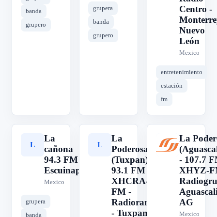
Centro -
grupera
banda
Monterre
banda
grupero
Nuevo
grupero
León
Mexico
entretenimiento
estación
fm
La
La
La Poder
L
L
L
cañona
Poderosa
(Aguascal
94.3 FM
(Tuxpan) -
- 107.7 F
Escuinapa
93.1 FM -
XHYZ-F
XHCRA-
Radiogru
Mexico
FM -
Aguascali
Radiorama
AG
grupera
- Tuxpan,
Mexico
banda