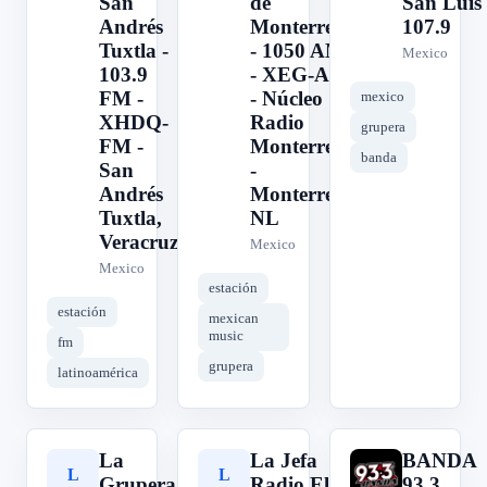
San
de
San Luis
Andrés
Monterrey
107.9
Tuxtla -
- 1050 AM
Mexico
103.9
- XEG-AM
FM -
- Núcleo
mexico
XHDQ-
Radio
grupera
FM -
Monterrey
banda
San
-
Andrés
Monterrey,
Tuxtla,
NL
Veracruz
Mexico
Mexico
estación
estación
mexican
music
fm
grupera
latinoamérica
La
La Jefa
BANDA
L
L
B
Grupera
Radio El
93.3