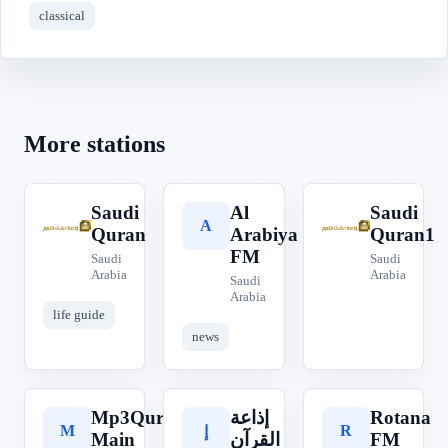
classical
More stations
Saudi
Al
Saudi
S
A
S
Quran
Arabiya
Quran1
FM
Saudi
Saudi
Arabia
Arabia
Saudi
Arabia
life guide
news
Mp3Quran
إذاعة
Rotana
M
R
إ
Main
القرآن
FM