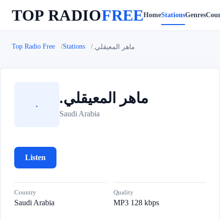
TOP RADIO
FREE
Home
Stations
Genres
Coun
Top Radio Free
Stations
.ماهر المعيقلي
.ماهر المعيقلي
.
Saudi Arabia
Listen
Country
Quality
Saudi Arabia
MP3 128 kbps