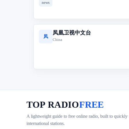
news
凤凰卫视中文台
凤
China
TOP RADIO
FREE
A lightweight guide to free online radio, built to quickly
international stations.