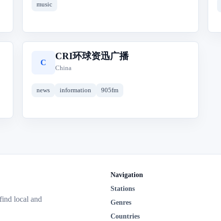
music
CRI环球资迅广播
C
China
news
information
905fm
Navigation
Stations
 find local and
Genres
Countries