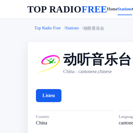
TOP RADIO
FREE
Home
Stations
Top Radio Free
Stations
动听音乐台
动听音乐台
动
China - cantonese,chinese
Listen
Country
Languag
China
cantone