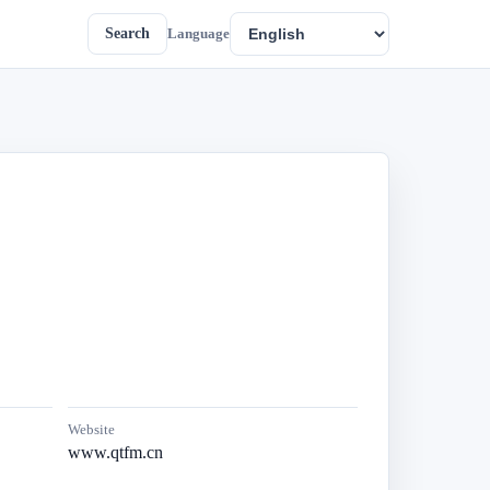
Search
Language
Website
www.qtfm.cn