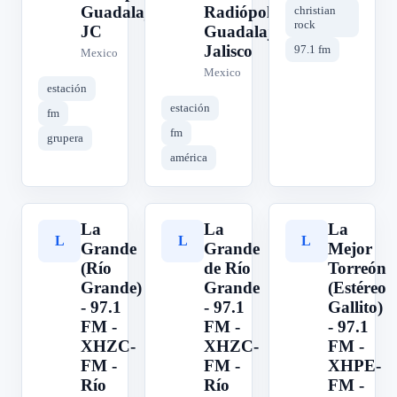
Guadalajara,
Radiópolis -
christian
rock
JC
Guadalajara,
Jalisco
97.1 fm
Mexico
Mexico
estación
estación
fm
fm
grupera
américa
La
La
La
L
L
L
Grande
Grande
Mejor
(Río
de Río
Torreón
Grande)
Grande
(Estéreo
- 97.1
- 97.1
Gallito)
FM -
FM -
- 97.1
XHZC-
XHZC-
FM -
FM -
FM -
XHPE-
Río
Río
FM -