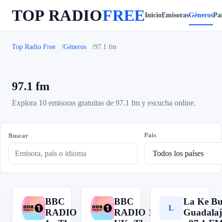
TOP RADIO
FREE
Inicio
Emisoras
Géneros
Paí
Top Radio Free
Géneros
97.1 fm
97.1 fm
Explora 10 emisoras gratuitas de 97.1 fm y escucha online.
País
Buscar
BBC
BBC
La Ke B
B
B
L
RADIO
RADIO 1
Guadalaj