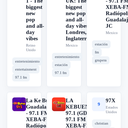
1 - The
UK: The
- 97.1 FM
biggest
biggest
XEBA-F
new
new pop
Radiópoli
pop
and all-
Guadalaj
and all-
day vibes.
JC
day
Londres,
Mexico
vibes
Inglaterra
estación
Reino
Mexico
Unido
fm
entretenimiento
grupera
entretenimiento
estación
entertainment
97.1 fm
97.1 fm
La Ke Buena
LA
97X
L
L
9
Guadalajara
KEBUENA
Estados
Unidos
- 97.1 FM -
97.1 (GDL) -
XEBA-FM -
97.1 FM -
christian
Radiópolis -
XEBA-FM -