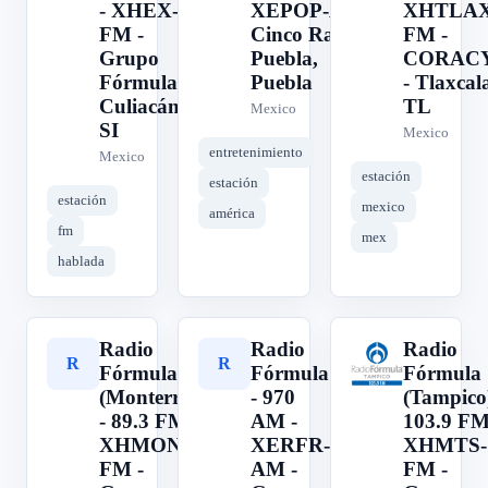
- XHEX-
XEPOP-AM -
XHTLAX
FM -
Cinco Radio -
FM -
Grupo
Puebla,
CORAC
Fórmula -
Puebla
- Tlaxcal
Culiacán,
TL
Mexico
SI
Mexico
entretenimiento
Mexico
estación
estación
estación
mexico
américa
fm
mex
hablada
Radio
Radio
Radio
R
R
R
Fórmula
Fórmula
Fórmula
(Monterrey)
- 970
(Tampico)
- 89.3 FM -
AM -
103.9 FM
XHMON-
XERFR-
XHMTS-
FM -
AM -
FM -