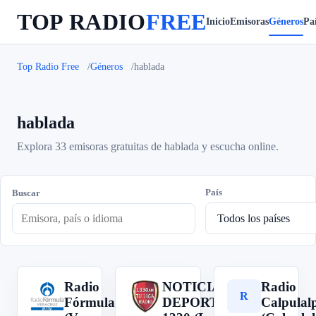
TOP RADIO
FREE
Inicio
Emisoras
Géneros
Paí
Top Radio Free
Géneros
hablada
hablada
Explora 33 emisoras gratuitas de hablada y escucha online.
País
Buscar
Radio
NOTICIAS Y
Radio
R
N
R
Fórmula
DEPORTES
Calpulal