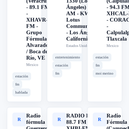
(Veracruz)
1330 (Los
(Calpula
- 89.1 FM
Ángeles) - 1330
- 94.3 FM
-
AM - KWKW -
XHCAL
XHAVR-
Lotus
- CORA
FM -
Communications
-
Grupo
- Los Ángeles,
Calpulal
Fórmula -
California, EUA
Tlaxcala
Alvarado
Estados Unidos
Mexico
/ Boca del
Río, VE
entretenimiento
estación
Mexico
estación
fm
fm
moi merino
estación
fm
hablada
Radio
RADIO BI -
Radio
R
R
R
fórmula
88.7 FM -
Fórmula
Guerrero
XHBI-FM -
(Campech