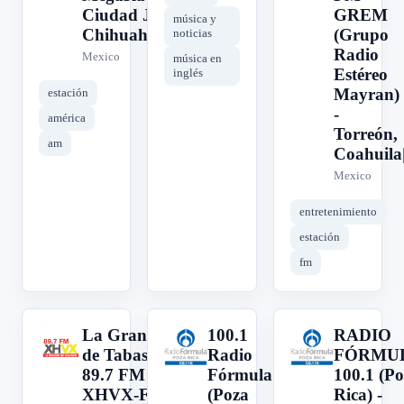
Ciudad Juárez,
GREM
música y
Chihuahua
(Grupo
noticias
Radio
Mexico
música en
Estéreo
inglés
Mayran)
estación
-
américa
Torreón,
am
Coahuila
Mexico
entretenimiento
estación
fm
La Grande
100.1
RADIO
L
1
R
de Tabasco -
Radio
FÓRMU
89.7 FM -
Fórmula
100.1 (P
XHVX-FM -
(Poza
Rica) -