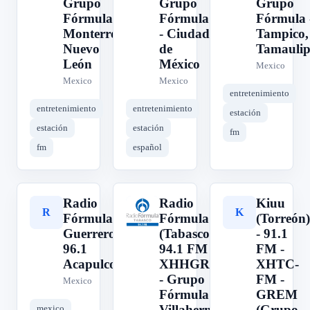
Grupo
Grupo
Grupo
Fórmula -
Fórmula
Fórmula 
Monterrey,
- Ciudad
Tampico,
Nuevo
de
Tamaulip
León
México
Mexico
Mexico
Mexico
entretenimiento
entretenimiento
entretenimiento
estación
estación
estación
fm
fm
español
Radio
Radio
Kiuu
R
R
K
Fórmula
Fórmula
(Torreón)
Guerrero
(Tabasco) -
- 91.1
96.1
94.1 FM -
FM -
Acapulco
XHHGR-FM
XHTC-
- Grupo
FM -
Mexico
Fórmula -
GREM
Villahermosa,
(Grupo
mexico