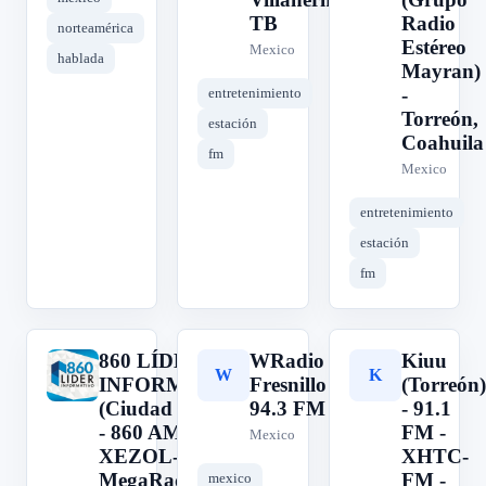
TB
Radio
norteamérica
Estéreo
Mexico
hablada
Mayran)
-
entretenimiento
Torreón,
estación
Coahuila
fm
Mexico
entretenimiento
estación
fm
860 LÍDER
WRadio
Kiuu
8
W
K
INFORMATIVO
Fresnillo
(Torreón)
(Ciudad Juárez)
94.3 FM
- 91.1
- 860 AM -
FM -
Mexico
XEZOL-AM -
XHTC-
MegaRadio -
FM -
mexico