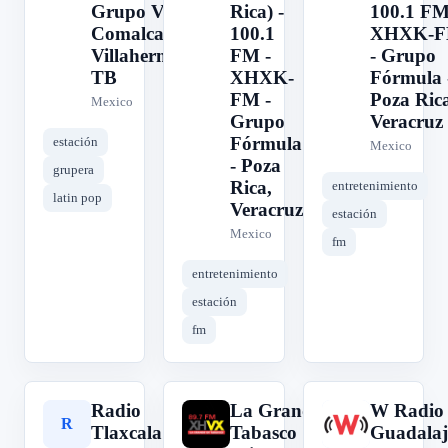
Grupo VX -
Rica) -
100.1 FM
Comalcalco /
100.1
XHXK-
Villahermosa,
FM -
- Grupo
TB
XHXK-
Fórmula 
FM -
Poza Rica
Mexico
Grupo
Veracruz
Fórmula
estación
Mexico
- Poza
grupera
Rica,
entretenimiento
latin pop
Veracruz
estación
Mexico
fm
entretenimiento
estación
fm
Radio
La Grande de
W Radio
R
L
W
Tlaxcala -
Tabasco
Guadalaj