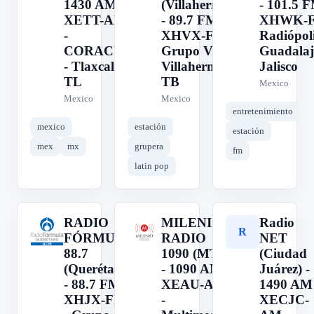
1430 AM -
(Villahermosa)
- 101.5 F
XETT-AM
- 89.7 FM -
XHWK-F
-
XHVX-FM -
Radiópoli
CORACYT
Grupo VX -
Guadalaj
- Tlaxcala,
Villahermosa,
Jalisco
TL
TB
Mexico
Mexico
Mexico
entretenimiento
mexico
estación
estación
mex
mx
grupera
fm
latin pop
RADIO
MILENIO
Radio
R
M
R
FÓRMULA
RADIO
NET
88.7
1090 (MTY)
(Ciudad
(Querétaro)
- 1090 AM -
Juárez) -
- 88.7 FM -
XEAU-AM
1490 AM 
XHJX-FM
-
XECJC-