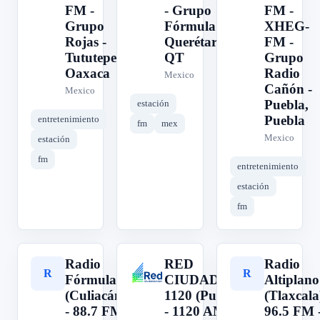
FM -
- Grupo
FM -
Grupo
Fórmula -
XHEG-
Rojas -
Querétaro,
FM -
Tututepec,
QT
Grupo
Oaxaca
Radio
Mexico
Cañón -
Mexico
Puebla,
estación
Puebla
entretenimiento
fm
mex
Mexico
estación
fm
entretenimiento
estación
fm
Radio
RED
Radio
R
R
R
Fórmula
CIUDADANA
Altiplano
(Culiacán)
1120 (Puebla)
(Tlaxcala)
- 88.7 FM
- 1120 AM -
96.5 FM 