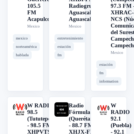
105.5
Radiogrupo -
97.3 FM 
FM
Aguascalientes,
XHRAC-
Acapulco
Aguascalientes
NCS (Núc
Comunic
Mexico
Mexico
del Surest
Campech
mexico
entretenimiento
Campech
norteamérica
estación
Mexico
hablada
fm
estación
fm
information
W RADIO
Radio
W
W
R
W
98.5
Fórmula
RADIO
(Tututepec)
(Querétaro)
92.1
- 98.5 FM -
- 88.7 FM -
(Puebla)
XHPVTS-
XHJX-FM
- 92.1