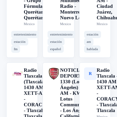
- Grupo
Multimedios
AM -
Fórmula -
Radio -
Ciudad
Querétaro,
Monterrey,
Juárez,
Querétaro
Nuevo León
Chihuah
Mexico
Mexico
Mexico
entretenimiento
entretenimiento
estación
estación
estación
am
fm
español
hablada
Radio
NOTICIAS Y
Radio
R
N
R
Tlaxcala
DEPORTES
Tlaxcala 
(Tlaxcala) -
1330 (Los
1430 AM 
1430 AM -
Ángeles) - 1330
XETT-A
XETT-AM
AM - KWKW -
-
-
Lotus
CORAC
CORACYT
Communications
- Tlaxcal
- Tlaxcala,
- Los Ángeles,
Tlaxcala
Tlaxcala
California, EUA
Mexico