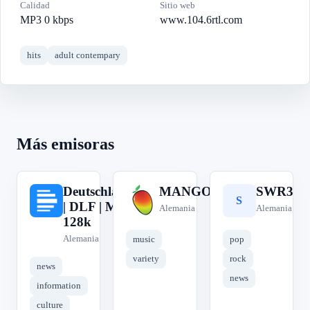
Calidad
Sitio web
MP3 0 kbps
www.104.6rtl.com
hits
adult contempary
Más emisoras
Deutschlandfunk
MANGORADIO
SWR3
D
M
S
| DLF | MP3
Alemania
Alemania
128k
Alemania
music
pop
variety
rock
news
news
information
culture