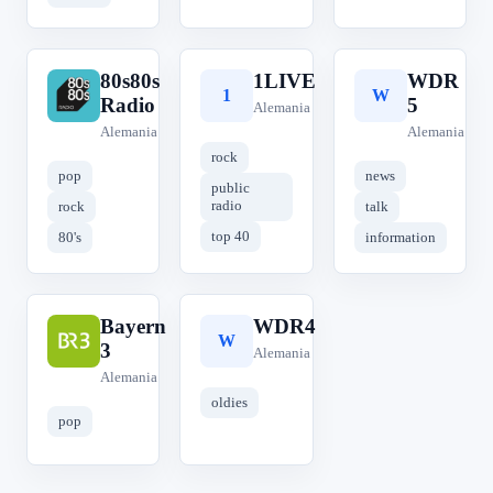
80s80s
1LIVE
WDR
8
1
W
Radio
5
Alemania
Alemania
Alemania
rock
pop
news
public
radio
rock
talk
top 40
80's
information
Bayern
WDR4
B
W
3
Alemania
Alemania
oldies
pop