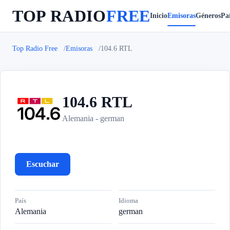
TOP RADIO
FREE
Inicio
Emisoras
Géneros
Paí
Top Radio Free
Emisoras
104.6 RTL
104.6 RTL
1
Alemania - german
Escuchar
País
Idioma
Alemania
german