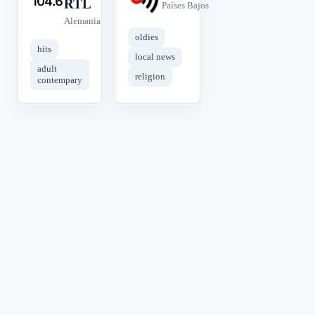
RTL
Países Bajos
Alemania
oldies
hits
local news
adult
religion
contempary