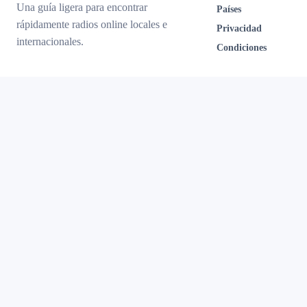
Una guía ligera para encontrar
Países
rápidamente radios online locales e
Privacidad
internacionales.
Condiciones