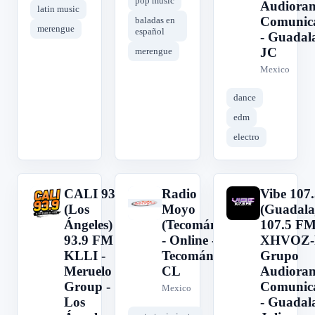
pop music
Audiora
latin music
Comunica
baladas en
merengue
español
- Guadal
JC
merengue
Mexico
dance
edm
electro
CALI 93.9
Radio
Vibe 107
C
R
V
(Los
Moyo
(Guadalaj
Ángeles) -
(Tecomán)
107.5 FM
93.9 FM -
- Online -
XHVOZ-
KLLI -
Tecomán,
Grupo
Meruelo
CL
Audiora
Group -
Comunica
Mexico
Los
- Guadal