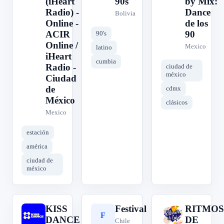
(iHeart
90s
by Mix:
Radio) -
Dance
Bolivia
Online -
de los
ACIR
90
90's
Online /
Mexico
latino
iHeart
cumbia
Radio -
ciudad de
méxico
Ciudad
de
cdmx
México
clásicos
Mexico
estación
américa
ciudad de
méxico
KISS
Festival
RITMOS
K
F
R
DANCE
DE
Chile