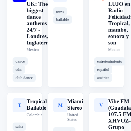
UK: The
LUJO en
biggest
Radio
news
dance
Felicidad
bailable
anthems
Tropical,
24/7 -
mambo,
Londres,
sonora y
Inglaterra
son
Mexico
Mexico
dance
entretenimiento
edm
español
club dance
américa
Tropical
Miami
Vibe FM
T
M
V
Bailable
Stereo
(Guadalaj
107.5 FM
Colombia
United
States
XHVOZ-
Grupo
salsa