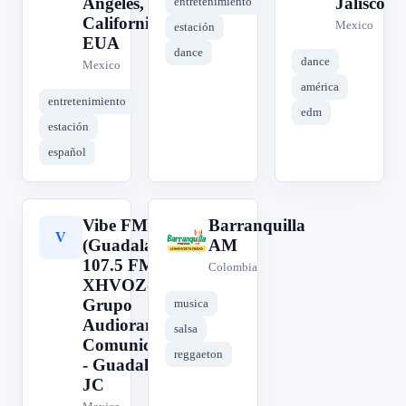
Ángeles,
Jalisco
entretenimiento
California,
Mexico
estación
EUA
dance
dance
Mexico
américa
entretenimiento
edm
estación
español
Vibe FM
Barranquilla
V
B
(Guadalajara) -
AM
107.5 FM -
Colombia
XHVOZ-FM -
Grupo
musica
Audiorama
salsa
Comunicaciones
reggaeton
- Guadalajara,
JC