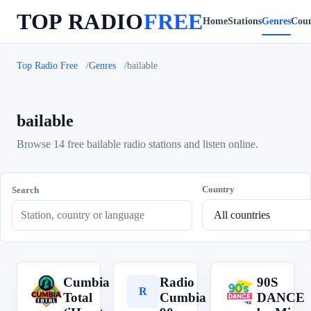
TOP RADIO
FREE
Home
Stations
Genres
Coun
Top Radio Free
Genres
bailable
bailable
Browse 14 free bailable radio stations and listen online.
Country
Search
Cumbia
Radio
90S
C
R
9
Total
Cumbia
DANCE