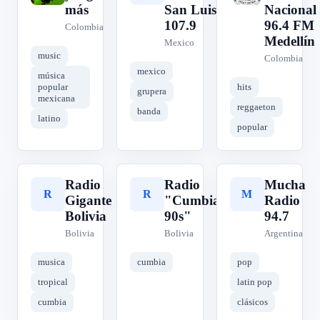
más
San Luis
Nacional
107.9
96.4 FM
Colombia
Medellín
Mexico
music
Colombia
mexico
música
popular
hits
grupera
mexicana
reggaeton
banda
latino
popular
Radio
Radio
Mucha
R
R
M
Gigante
"Cumbia
Radio
Bolivia
90s"
94.7
Bolivia
Bolivia
Argentina
musica
cumbia
pop
tropical
latin pop
cumbia
clásicos