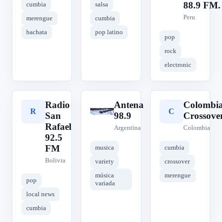
88.9 FM.
cumbia
salsa
Peru
merengue
cumbia
bachata
pop latino
pop
rock
electronic
Radio
Antena
Colombi
R
A
C
San
98.9
Crossove
Rafael
Argentina
Colombia
92.5
FM
musica
cumbia
Bolivia
variety
crossover
música
merengue
pop
variada
local news
cumbia