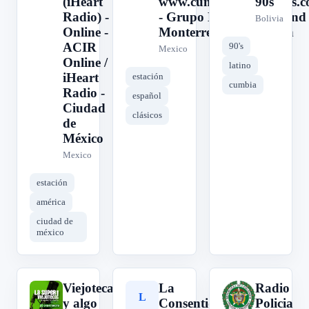
(iHeart
www.cumbiasinmortales.
90s
Radio) -
- Grupo Digital Retroland 
Bolivia
Online -
Monterrey, Nuevo León
ACIR
90's
Mexico
Online /
latino
iHeart
estación
cumbia
Radio -
español
Ciudad
clásicos
de
México
Mexico
estación
américa
ciudad de
méxico
Viejoteca
La
Radio
V
L
R
y algo
Consentida
Policia