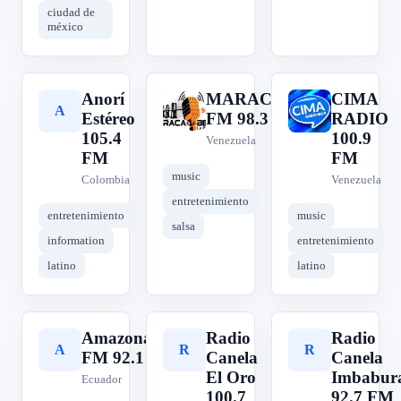
ciudad de
méxico
Anorí
MARACAIBERA
CIMA
A
M
C
Estéreo
FM 98.3
RADIO
105.4
100.9
Venezuela
FM
FM
music
Colombia
Venezuela
entretenimiento
entretenimiento
music
salsa
information
entretenimiento
latino
latino
Amazonas
Radio
Radio
A
R
R
FM 92.1
Canela
Canela
El Oro
Imbabur
Ecuador
100.7
92.7 FM