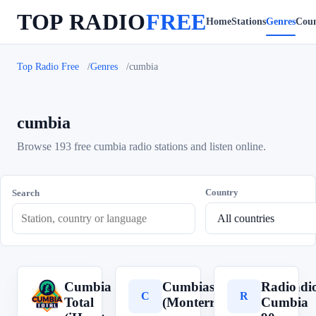
TOP RADIO
FREE
Home
Stations
Genres
Coun
Top Radio Free
Genres
cumbia
cumbia
Browse 193 free cumbia radio stations and listen online.
Country
Search
Cumbia
Cumbias Inmortales Radi
Radio
C
C
R
Total
(Monterrey) - Online -
Cumbia