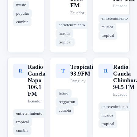
FM
music
Ecuador
Ecuador
popular
entretenimiento
cumbia
entretenimiento
musica
musica
tropical
tropical
Radio
Tropicalia
Radio
R
T
R
Canela
93.9FM
Canela
Napo
Chimbor
Paraguay
106.1
94.5 FM
FM
latino
Ecuador
Ecuador
reggaeton
entretenimiento
cumbia
entretenimiento
musica
tropical
tropical
cumbia