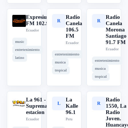
Expresiun
Radio
Radio
E
R
R
FM 102.9
Canela
Canela
106.5
Morona
Ecuador
FM
Santiago
91.7 FM
music
Ecuador
Ecuador
entretenimiento
entretenimiento
latino
entretenimiento
musica
musica
tropical
tropical
La 961 -
La
Radio
L
L
R
Suprema
Kalle
1550, La
estacion
96.1
Radio
Joven.
Ecuador
Peru
Huancay