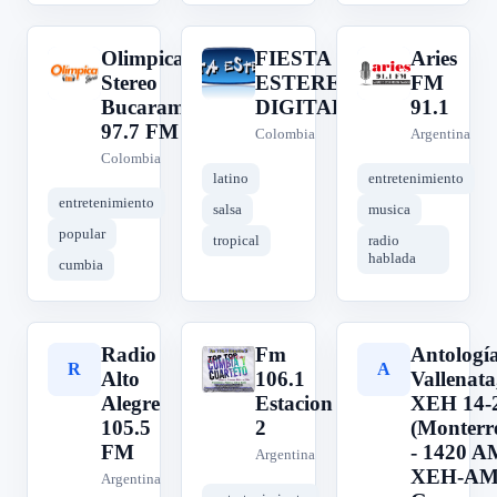
Olimpica
FIESTA
Aries
O
F
A
Stereo
ESTEREO
FM
Bucaramanga
DIGITAL
91.1
97.7 FM
Colombia
Argentina
Colombia
latino
entretenimiento
entretenimiento
salsa
musica
popular
tropical
radio
hablada
cumbia
Radio
Fm
Antologí
R
F
A
Alto
106.1
Vallenata
Alegre
Estacion
XEH 14-
105.5
2
(Monterr
FM
- 1420 A
Argentina
XEH-AM
Argentina