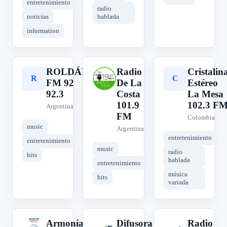
entretenimiento
radio
noticias
hablada
information
ROLDÁN
Radio
Cristalin
R
R
C
FM 92
De La
Estéreo
92.3
Costa
La Mesa
101.9
102.3 F
Argentina
FM
Colombia
music
Argentina
entretenimiento
entretenimiento
music
radio
hits
hablada
entretenimiento
música
hits
variada
Armonías
Difusora
Radio