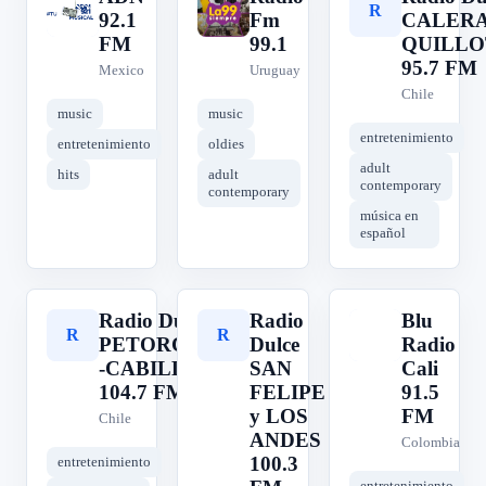
A
R
R
92.1
Fm
CALERA
FM
99.1
QUILLO
95.7 FM
Mexico
Uruguay
Chile
music
music
entretenimiento
entretenimiento
oldies
adult
hits
adult
contemporary
contemporary
música en
español
Radio Dulce
Radio
Blu
R
R
B
PETORCA-
Dulce
Radio
-CABILDO
SAN
Cali
104.7 FM
FELIPE
91.5
y LOS
FM
Chile
ANDES
Colombia
100.3
entretenimiento
entretenimiento