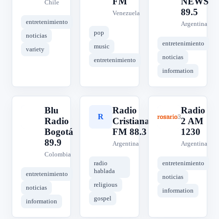
FM
NEWS
Chile
89.5
Venezuela
entretenimiento
Argentina
pop
noticias
entretenimiento
music
variety
noticias
entretenimiento
information
Blu
Radio
Radio
B
R
R
Radio
Cristiana
2 AM
Bogotá
FM 88.3
1230
89.9
Argentina
Argentina
Colombia
radio
entretenimiento
hablada
entretenimiento
noticias
religious
noticias
information
gospel
information