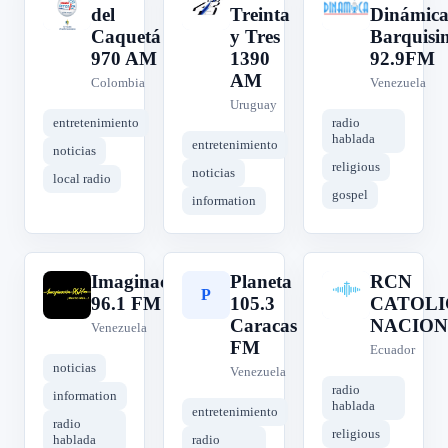
A
D
R
del
Treinta
Dinámic
Caquetá
y Tres
Barquisi
970 AM
1390
92.9FM
AM
Colombia
Venezuela
Uruguay
entretenimiento
radio
hablada
entretenimiento
noticias
religious
noticias
local radio
gospel
information
Imaginacion
Planeta
RCN
I
P
R
96.1 FM
105.3
CATOLI
Caracas
NACIO
Venezuela
FM
Ecuador
noticias
Venezuela
radio
information
hablada
entretenimiento
radio
religious
hablada
radio