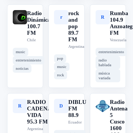
Radio
rock
Rumba
R
r
R
Dinámica
and
104.9
100.7
pop
Anzoateg
FM
89.7
FM
FM
Chile
Venezuela
Argentina
music
entretenimiento
pop
entretenimiento
radio
hablada
music
noticias
música
rock
variada
RADIO
DIBLU
Radio
R
D
R
CADENA
FM
Antena
VIDA
88.9
5
95.3 FM
Cusco
Ecuador
1600
Argentina