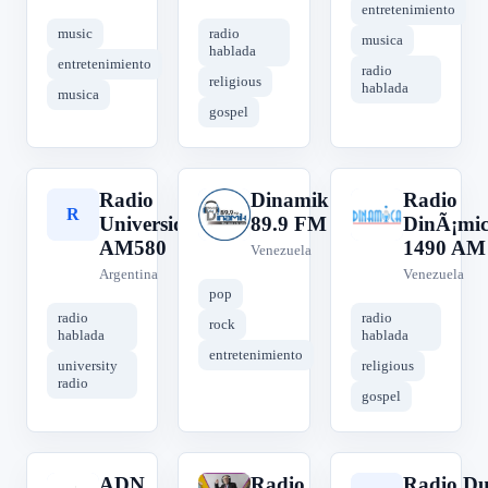
entretenimiento
music
radio
musica
hablada
entretenimiento
radio
religious
hablada
musica
gospel
Radio
Dinamik
Radio
R
D
R
Universidad
89.9 FM
DinÃ¡mi
AM580
1490 AM
Venezuela
Argentina
Venezuela
pop
radio
radio
rock
hablada
hablada
entretenimiento
university
religious
radio
gospel
ADN
Radio
Radio Du