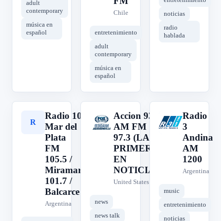
FM
adult
contemporary
Chile
noticias
música en
radio
español
entretenimiento
hablada
adult
contemporary
música en
español
Radio 10
Accion 930
Radio
R
A
R
Mar del
AM FM
3
Plata
97.3 (LA
Andina
FM
PRIMERA
AM
105.5 /
EN
1200
Miramar
NOTICIAS)
Argentina
101.7 /
United States
Balcarce
music
news
Argentina
entretenimiento
news talk
noticias