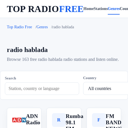
TOP RADIO
FREE
Home
Stations
Genres
Coun
Top Radio Free
Genres
radio hablada
radio hablada
Browse 163 free radio hablada radio stations and listen online.
Country
Search
ADN
Rumba
FM
A
R
F
Radio
98.1
BAND