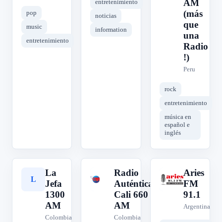
AM
entretenimiento
(más
pop
noticias
que
music
information
una
entretenimiento
Radio
!)
Peru
rock
entretenimiento
música en
español e
inglés
La
Radio
Aries
L
R
A
Jefa
Auténtica
FM
1300
Cali 660
91.1
AM
AM
Argentina
Colombia
Colombia