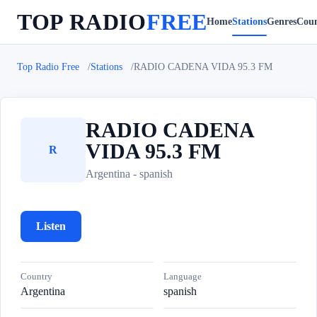
TOP RADIO
FREE
Home
Stations
Genres
Coun
Top Radio Free
Stations
RADIO CADENA VIDA 95.3 FM
RADIO CADENA
VIDA 95.3 FM
R
Argentina - spanish
Listen
Country
Language
Argentina
spanish