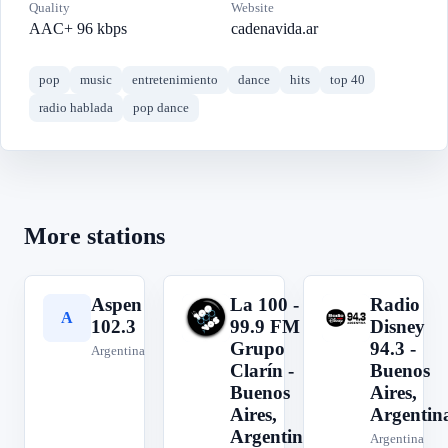
Quality
Website
AAC+ 96 kbps
cadenavida.ar
pop
music
entretenimiento
dance
hits
top 40
radio hablada
pop dance
More stations
Aspen
La 100 -
Radio
A
L
R
102.3
99.9 FM -
Disney
Grupo
94.3 -
Argentina
Clarín -
Buenos
Buenos
Aires,
Aires,
Argentin
Argentina
Argentina