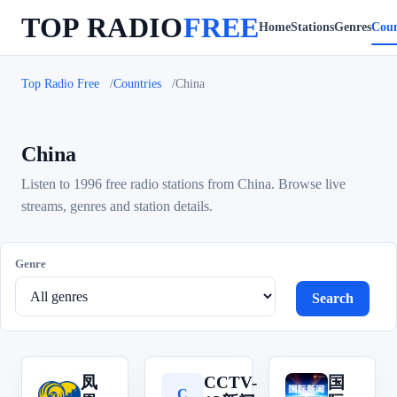
TOP RADIO
FREE
Home
Stations
Genres
Coun
Top Radio Free
Countries
China
China
Listen to 1996 free radio stations from China. Browse live
streams, genres and station details.
Genre
Search
凤
CCTV-
国
凤
国
C