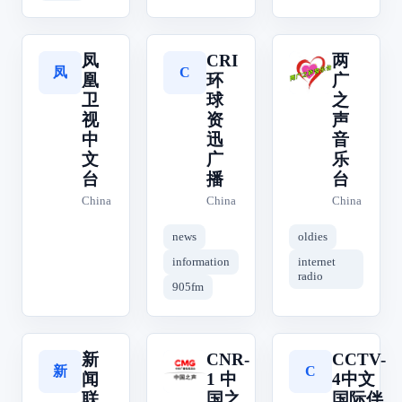
凤
CRI
两
凤
两
C
凰
环
广
卫
球
之
视
资
声
中
迅
音
文
广
乐
台
播
台
China
China
China
news
oldies
information
internet
radio
905fm
新
CNR-
CCTV-
新
C
C
闻
1 中
4中文
联
国之
国际伴