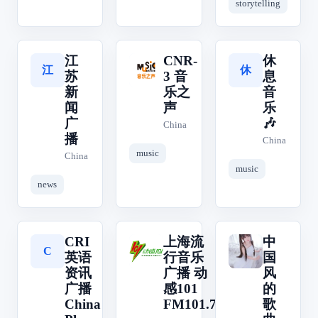
storytelling
江
CNR-
休
江
休
C
苏
3 音
息
新
乐之
音
闻
声
乐
广
🎶
China
播
China
music
China
music
news
CRI
上海流
中
上
中
C
英语
行音乐
国
资讯
广播 动
风
广播
感101
的
China
FM101.7
歌