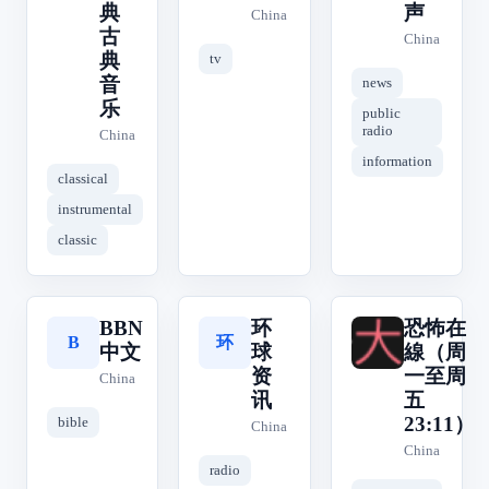
典
声
China
古
China
典
tv
音
news
乐
public
radio
China
information
classical
instrumental
classic
BBN
环
恐怖在
环
恐
B
中文
球
線（周
资
一至周
China
讯
五
23:11）
bible
China
China
radio