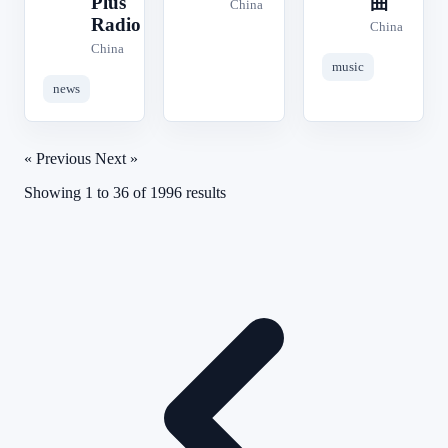
Plus
曲
China
Radio
China
China
music
news
« Previous
Next »
Showing
1
to
36
of
1996
results