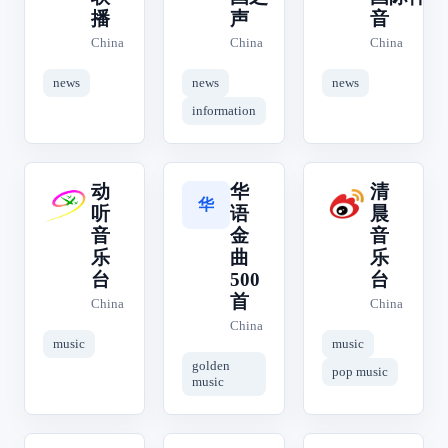
播
声
音
China
China
China
news
news
news
information
动
华
清
动
华
清
听
语
晨
音
金
音
乐
曲
乐
台
500
台
首
China
China
China
music
music
golden
pop music
music