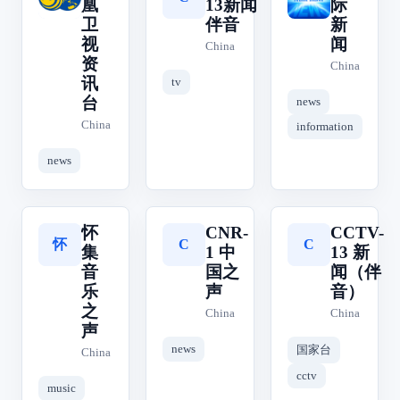
凰
13新闻
际
卫
伴音
新
视
闻
China
资
China
讯
tv
台
news
China
information
news
怀
CNR-
CCTV-
怀
C
C
集
1 中
13 新
音
国之
闻（伴
乐
声
音）
之
China
China
声
news
国家台
China
cctv
music