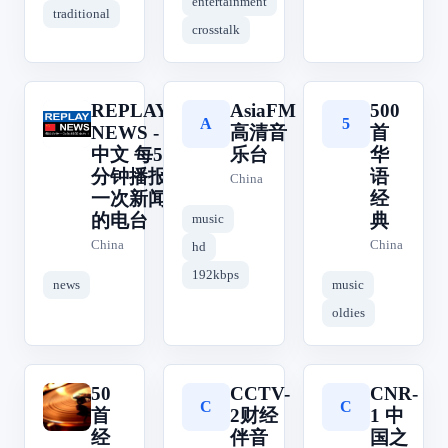
entertainment
traditional
crosstalk
REPLAY
AsiaFM
500
R
A
5
NEWS -
高清音
首
中文 每5
乐台
华
分钟播报
语
China
一次新闻
经
的电台
典
music
China
China
hd
192kbps
news
music
oldies
50
CCTV-
CNR-
5
C
C
首
2财经
1 中
经
伴音
国之