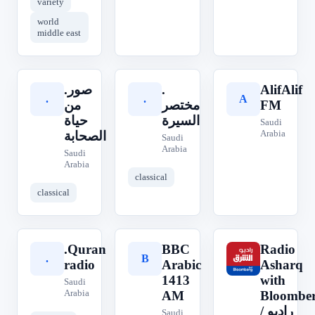
variety
world
middle east
.صور
.
AlifAlif
.
.
A
من
مختصر
FM
السيرة
حياة
Saudi
Arabia
الصحابة
Saudi
Arabia
Saudi
Arabia
classical
classical
.Quran
BBC
Radio
.
B
R
radio
Arabic
Asharq
1413
with
Saudi
Arabia
AM
Bloombe
/ راديو
Saudi