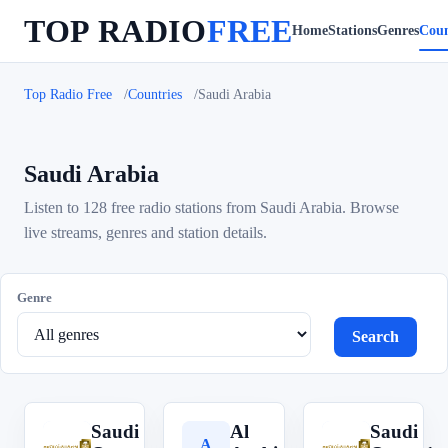
TOP RADIO
FREE
Home
Stations
Genres
Coun
Top Radio Free
Countries
Saudi Arabia
Saudi Arabia
Listen to 128 free radio stations from Saudi Arabia. Browse
live streams, genres and station details.
Genre
Search
Saudi
Al
Saudi
S
A
S