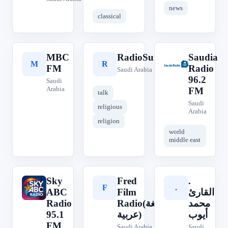
news
classical
MBC
RadioSunna
Saudia
M
R
S
FM
Radio
Saudi Arabia
96.2
Saudi
Arabia
FM
talk
Saudi
religious
Arabia
religion
world
middle east
Sky
Fred
.
S
F
.
ABC
Film
القارئ
Radio
Radio(لغة
محمد
95.1
عربية)
أيوب
FM
Saudi Arabia
Saudi