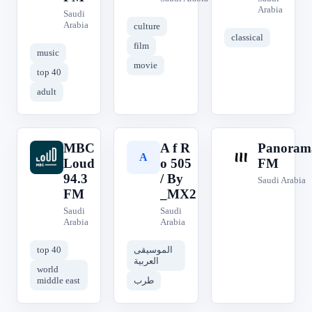
Arabia
Saudi
Arabia
culture
classical
film
music
movie
top 40
adult
MBC
A f R
Panoram
M
A
P
Loud
o 505
FM
94.3
/ By
Saudi Arabia
FM
_MX2
Saudi
Saudi
Arabia
Arabia
top 40
الموسيقى
العربية
world
middle east
طرب