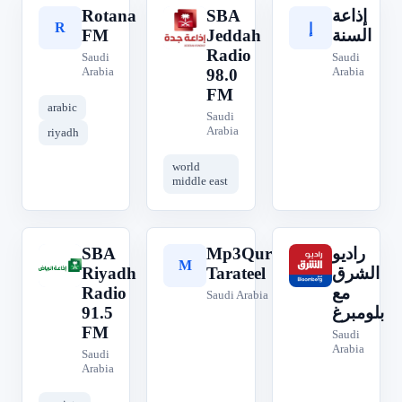
Rotana
SBA
إذاعة
R
S
إ
FM
Jeddah
السنة
Radio
Saudi
Saudi
Arabia
Arabia
98.0
FM
arabic
Saudi
Arabia
riyadh
world
middle east
SBA
Mp3Quran
راديو
S
M
ر
Riyadh
Tarateel
الشرق
Radio
مع
Saudi Arabia
91.5
بلومبرغ
FM
Saudi
Arabia
Saudi
Arabia