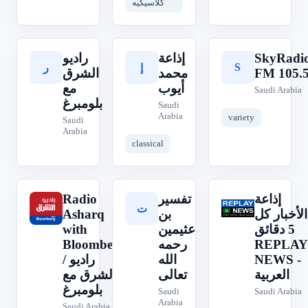
كلاسيكيه
راديو
إذاعة
SkyRadi
S
إ
ر
الشرق
محمد
FM 105.
أيوب
مع
Saudi Arabia
بلومبرغ
Saudi
Arabia
variety
Saudi
Arabia
classical
Radio
تفسير
إذاعة
R
إ
ت
Asharq
بن
الأخبار كل
with
عثيمين
5 دقائق
Bloomberg
رحمه
REPLAY
/ راديو
الله
NEWS -
العربية
تعالى
الشرق مع
بلومبرغ
Saudi
Saudi Arabia
Arabia
Saudi Arabia