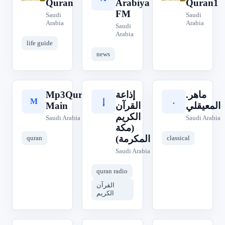
Quran
Arabiya
Quran1
FM
Saudi
Saudi
Arabia
Arabia
Saudi
Arabia
life guide
news
Mp3Quran
إذاعة
.ماهر
M
.
إ
Main
القرآن
المعيقلي
الكريم
Saudi Arabia
Saudi Arabia
(مكة
المكرمة)
quran
classical
Saudi Arabia
quran radio
القرآن
الكريم